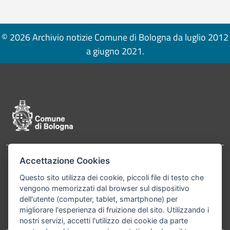
© 2026 Archivio notizie Comune di Bologna da luglio 2012
a giugno 2021.
Pié di pagina di Comune di Bologna
Accettazione Cookies
Contatti
Comune di Bologna, Piazza Maggiore, 6 - 40124
Questo sito utilizza dei cookie, piccoli file di testo che
Bologna P.Iva 01232710374 Cod. IBAN: IT 88 R
vengono memorizzati dal browser sul dispositivo
02008 02435 000020067156
dell'utente (computer, tablet, smartphone) per
migliorare l'esperienza di fruizione del sito. Utilizzando i
Telefono:
051203040
nostri servizi, accetti l'utilizzo dei cookie da parte