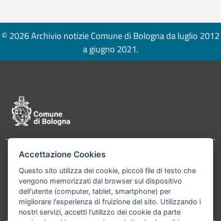
© 2026 Archivio notizie Comune di Bologna da luglio 2012
a giugno 2021.
Pié di pagina di Comune di Bologna
Accettazione Cookies
Contatti
Comune di Bologna, Piazza Maggiore, 6 - 40124
Questo sito utilizza dei cookie, piccoli file di testo che
Bologna P.Iva 01232710374 Cod. IBAN: IT 88 R
vengono memorizzati dal browser sul dispositivo
02008 02435 000020067156
dell'utente (computer, tablet, smartphone) per
migliorare l'esperienza di fruizione del sito. Utilizzando i
Telefono:
051203040
nostri servizi, accetti l'utilizzo dei cookie da parte