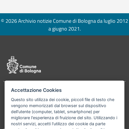
© 2026 Archivio notizie Comune di Bologna da luglio 2012
a giugno 2021.
Pié di pagina di Comune di Bologna
Accettazione Cookies
Contatti
Comune di Bologna, Piazza Maggiore, 6 - 40124
Questo sito utilizza dei cookie, piccoli file di testo che
Bologna P.Iva 01232710374 Cod. IBAN: IT 88 R
vengono memorizzati dal browser sul dispositivo
02008 02435 000020067156
dell'utente (computer, tablet, smartphone) per
migliorare l'esperienza di fruizione del sito. Utilizzando i
Telefono:
051203040
nostri servizi, accetti l'utilizzo dei cookie da parte