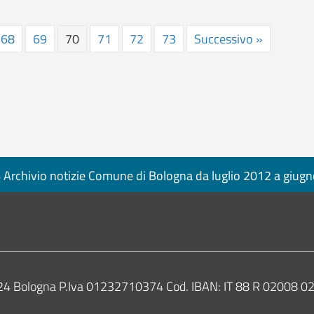
68
69
70
71
72
73
Successivo »
Archivio notizie Comune di Bologna da luglio 2012 a giug
0124 Bologna P.Iva 01232710374 Cod. IBAN: IT 88 R 02008