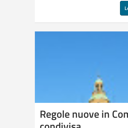
L
Regole nuove in Co
condivisa