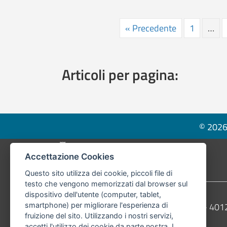
« Precedente
1
…
Articoli per pagina:
© 2026 
Pié di pagina di Comune di Bologna
Accettazione Cookies
Questo sito utilizza dei cookie, piccoli file di
testo che vengono memorizzati dal browser sul
dispositivo dell'utente (computer, tablet,
Contatti
Comune di Bologna, Piazza Maggiore, 6 - 4
smartphone) per migliorare l'esperienza di
fruizione del sito. Utilizzando i nostri servizi,
Telefono:
051203040
accetti l'utilizzo dei cookie da parte nostra. I