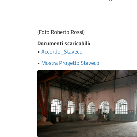
(Foto Roberto Rossi)
Documenti scaricabili:
•
Accordo_Staveco
•
Mostra Progetto Staveco