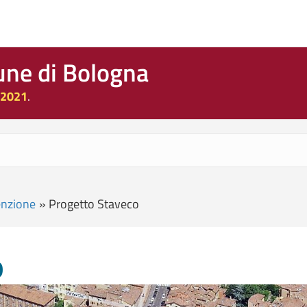
une di Bologna
 2021
.
enzione
»
Progetto Staveco
o