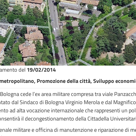
namento del
19/02/2014
etropolitano, Promozione della città, Sviluppo economico
Bologna cede l’ex area militare compresa tra viale Panzacchi
esentato dal Sindaco di Bologna Virginio Merola e dal Magnifi
nto ad alta vocazione internazionale che rappresenti un polo
onsentirà il decongestionamento della Cittadella Universitari
senale militare e officina di manutenzione e riparazione di m