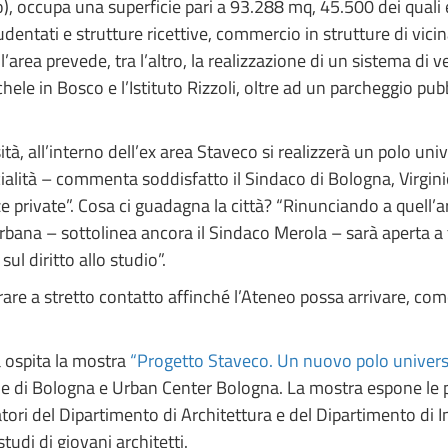
, occupa una superficie pari a 93.288 mq, 45.500 dei quali e
udentati e strutture ricettive, commercio in strutture di vicina
ll’area prevede, tra l’altro, la realizzazione di un sistema di
hele in Bosco e l’Istituto Rizzoli, oltre ad un parcheggio pubb
, all’interno dell’ex area Staveco si realizzerà un polo univ
 socialità – commenta soddisfatto il Sindaco di Bologna, Virgin
ze private”. Cosa ci guadagna la città? “Rinunciando a quell’a
rbana – sottolinea ancora il Sindaco Merola – sarà aperta a tu
ul diritto allo studio”.
e a stretto contatto affinché l’Ateneo possa arrivare, come
a ospita la mostra
“Progetto Staveco. Un nuovo polo universita
di Bologna e Urban Center Bologna. La mostra espone le pro
tori del Dipartimento di Architettura e del Dipartimento di I
tudi di giovani architetti.