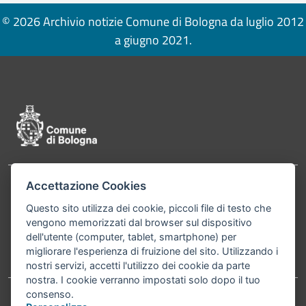
© 2026 Archivio notizie Comune di Bologna da luglio 2012
a giugno 2021.
Pié di pagina di Comune di Bologna
Accettazione Cookies
Contatti
Comune di Bologna, Piazza Maggiore, 6 - 40124
Questo sito utilizza dei cookie, piccoli file di testo che
Bologna P.Iva 01232710374 Cod. IBAN: IT 88 R
vengono memorizzati dal browser sul dispositivo
02008 02435 000020067156
dell'utente (computer, tablet, smartphone) per
migliorare l'esperienza di fruizione del sito. Utilizzando i
Telefono:
051203040
nostri servizi, accetti l'utilizzo dei cookie da parte
nostra. I cookie verranno impostati solo dopo il tuo
consenso.