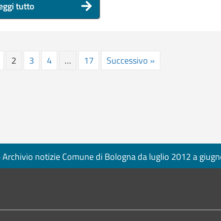
eggi tutto
2
3
4
…
17
Successivo »
Archivio notizie Comune di Bologna da luglio 2012 a giug