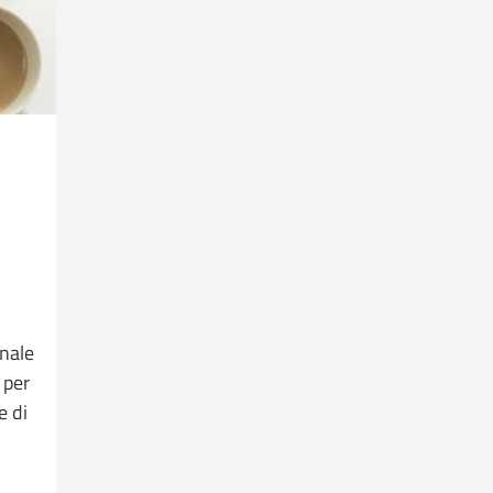
onale
 per
e di