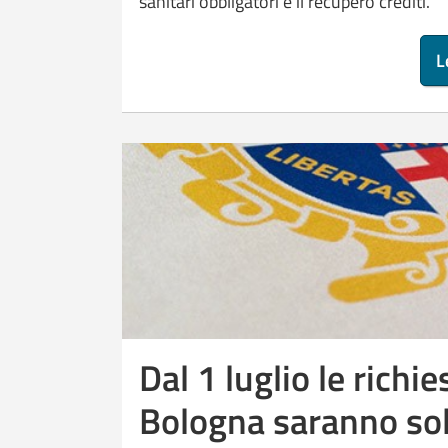
sanitari obbligatori e il recupero crediti.
L
Dal 1 luglio le richi
Bologna saranno sol