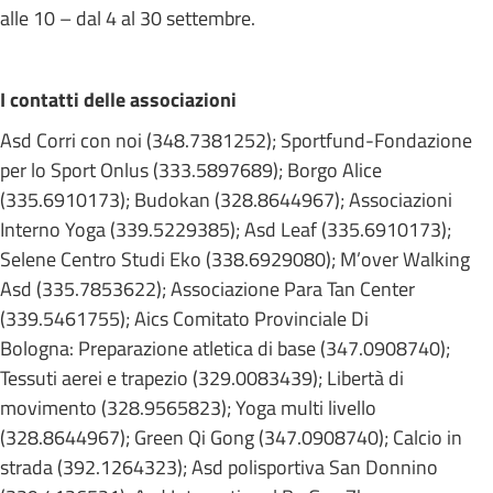
alle 10 – dal 4 al 30 settembre.
I contatti delle associazioni
Asd Corri con noi (348.7381252); Sportfund-Fondazione
per lo Sport Onlus (333.5897689); Borgo Alice
(335.6910173); Budokan (328.8644967); Associazioni
Interno Yoga (339.5229385); Asd Leaf (335.6910173);
Selene Centro Studi Eko (338.6929080); M’over Walking
Asd (335.7853622); Associazione Para Tan Center
(339.5461755); Aics Comitato Provinciale Di
Bologna: Preparazione atletica di base (347.0908740);
Tessuti aerei e trapezio (329.0083439); Libertà di
movimento (328.9565823); Yoga multi livello
(328.8644967); Green Qi Gong (347.0908740); Calcio in
strada (392.1264323); Asd polisportiva San Donnino