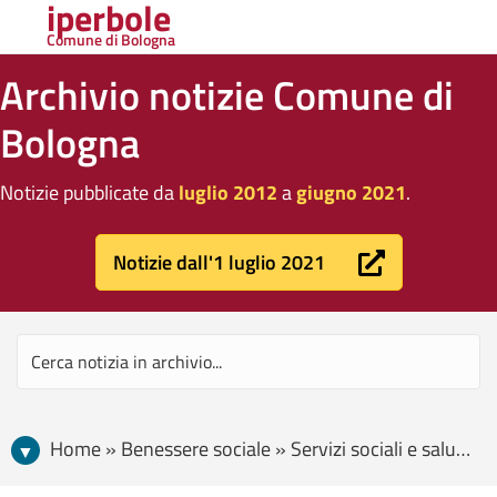
iperbole
Comune di Bologna
Archivio notizie Comune di
Bologna
Notizie pubblicate da
luglio 2012
a
giugno 2021
.
Notizie dall'1 luglio 2021
Home » Benessere sociale » Servizi sociali e salute » Parchi in wellness 2017, ecco tutti gli appuntamenti per muoversi all’aperto negli spazi verdi della città