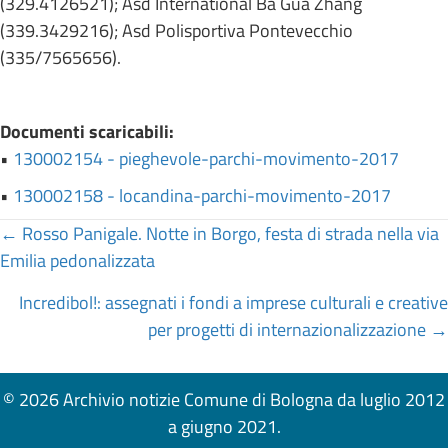
(329.4126521); Asd International Ba Gua Zhang
(339.3429216); Asd Polisportiva Pontevecchio
(335/7565656).
Documenti scaricabili:
•
130002154 - pieghevole-parchi-movimento-2017
•
130002158 - locandina-parchi-movimento-2017
Posts
← Rosso Panigale. Notte in Borgo, festa di strada nella via
Emilia pedonalizzata
navigation
Incredibol!: assegnati i fondi a imprese culturali e creative
per progetti di internazionalizzazione →
© 2026 Archivio notizie Comune di Bologna da luglio 2012
a giugno 2021.