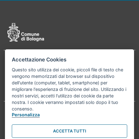
Pié di pagina di Comune di Bologna
Accettazione Cookies
Contatti
Comune di Bologna, Piazza Maggiore, 6 - 40124
Questo sito utilizza dei cookie, piccoli file di testo che
Bologna P.Iva 01232710374 Cod. IBAN: IT 88 R
vengono memorizzati dal browser sul dispositivo
02008 02435 000020067156
dell'utente (computer, tablet, smartphone) per
migliorare l'esperienza di fruizione del sito. Utilizzando i
Telefono:
051203040
nostri servizi, accetti l'utilizzo dei cookie da parte
nostra. I cookie verranno impostati solo dopo il tuo
consenso.
Personalizza
Accessibilità
Carta dei valori
Informativa sul trattamento dei dati personali
Note legali
ACCETTA TUTTI
© Comune di Bologna 2026. Tutti i diritti riservati.