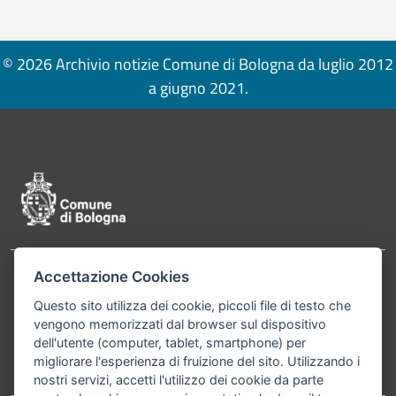
© 2026 Archivio notizie Comune di Bologna da luglio 2012
a giugno 2021.
Pié di pagina di Comune di Bologna
Accettazione Cookies
Contatti
Comune di Bologna, Piazza Maggiore, 6 - 40124
Questo sito utilizza dei cookie, piccoli file di testo che
Bologna P.Iva 01232710374 Cod. IBAN: IT 88 R
vengono memorizzati dal browser sul dispositivo
02008 02435 000020067156
dell'utente (computer, tablet, smartphone) per
migliorare l'esperienza di fruizione del sito. Utilizzando i
Telefono:
051203040
nostri servizi, accetti l'utilizzo dei cookie da parte