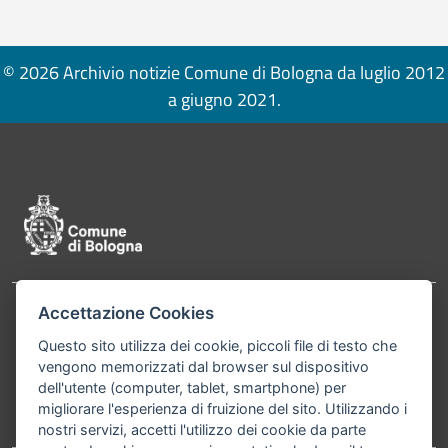
© 2026 Archivio notizie Comune di Bologna da luglio 2012
a giugno 2021.
Pié di pagina di Comune di Bologna
Accettazione Cookies
Contatti
Comune di Bologna, Piazza Maggiore, 6 - 40124
Questo sito utilizza dei cookie, piccoli file di testo che
Bologna P.Iva 01232710374 Cod. IBAN: IT 88 R
vengono memorizzati dal browser sul dispositivo
02008 02435 000020067156
dell'utente (computer, tablet, smartphone) per
migliorare l'esperienza di fruizione del sito. Utilizzando i
Telefono:
051203040
nostri servizi, accetti l'utilizzo dei cookie da parte