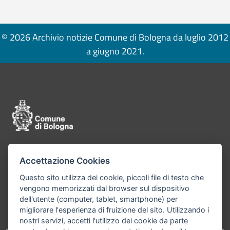
© 2026 Archivio notizie Comune di Bologna da luglio 2012
a giugno 2021.
Pié di pagina di Comune di Bologna
Accettazione Cookies
Contatti
Comune di Bologna, Piazza Maggiore, 6 - 40124
Questo sito utilizza dei cookie, piccoli file di testo che
Bologna P.Iva 01232710374 Cod. IBAN: IT 88 R
vengono memorizzati dal browser sul dispositivo
02008 02435 000020067156
dell'utente (computer, tablet, smartphone) per
migliorare l'esperienza di fruizione del sito. Utilizzando i
Telefono:
051203040
nostri servizi, accetti l'utilizzo dei cookie da parte