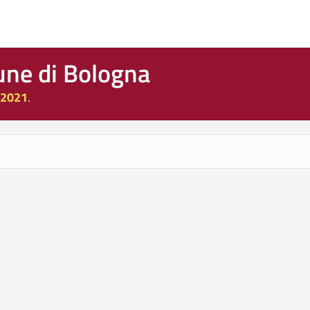
une di Bologna
 2021
.