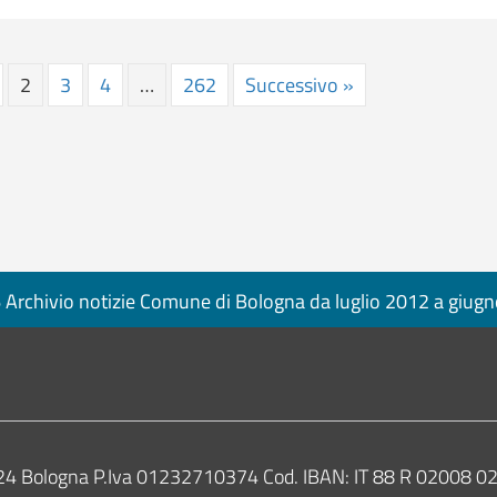
2
3
4
…
262
Successivo »
Archivio notizie Comune di Bologna da luglio 2012 a giug
0124 Bologna P.Iva 01232710374 Cod. IBAN: IT 88 R 02008