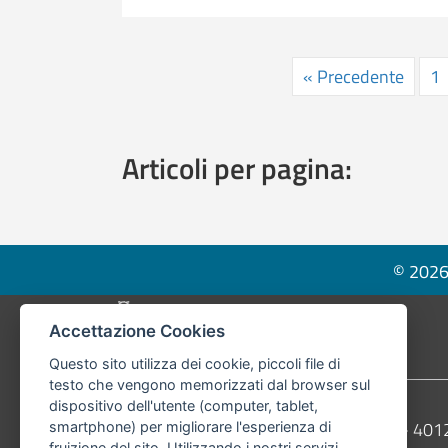
« Precedente
1
Articoli per pagina:
© 2026 
Pié di pagina di Comune di Bologna
Accettazione Cookies
Questo sito utilizza dei cookie, piccoli file di
testo che vengono memorizzati dal browser sul
dispositivo dell'utente (computer, tablet,
Contatti
Comune di Bologna, Piazza Maggiore, 6 - 4
smartphone) per migliorare l'esperienza di
fruizione del sito. Utilizzando i nostri servizi,