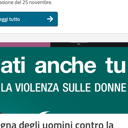
occasione del 25 novembre.
eggi tutto
gna degli uomini contro la