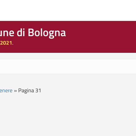
une di Bologna
 2021
.
genere
»
Pagina 31