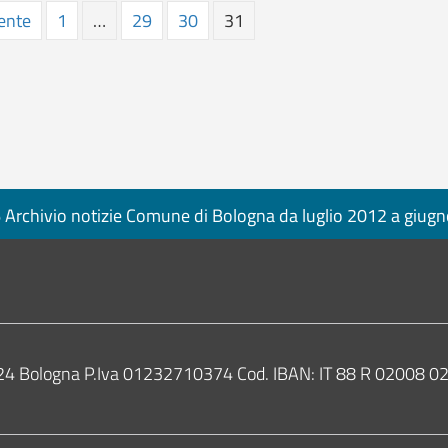
ente
1
…
29
30
31
Archivio notizie Comune di Bologna da luglio 2012 a giug
0124 Bologna P.Iva 01232710374 Cod. IBAN: IT 88 R 02008