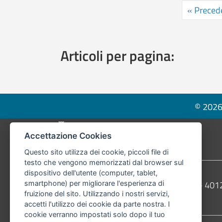
« Preced
Articoli per pagina:
© 2026 
Pié di pagina di Comune di Bologna
Accettazione Cookies
Questo sito utilizza dei cookie, piccoli file di
testo che vengono memorizzati dal browser sul
dispositivo dell'utente (computer, tablet,
Contatti
Comune di Bologna, Piazza Maggiore, 6 - 4
smartphone) per migliorare l'esperienza di
fruizione del sito. Utilizzando i nostri servizi,
Telefono:
051203040
accetti l'utilizzo dei cookie da parte nostra. I
cookie verranno impostati solo dopo il tuo