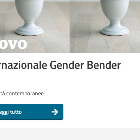
nternazionale Gender Bender
entità contemporanee
eggi tutto