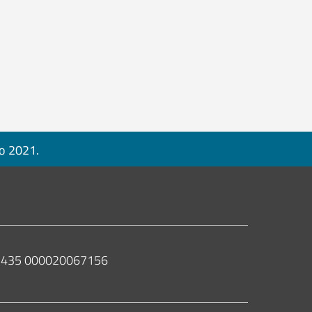
no 2021.
 02435 000020067156