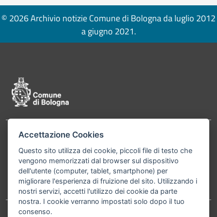
© 2026 Archivio notizie Comune di Bologna da luglio 2012
a giugno 2021.
Pié di pagina di Comune di Bologna
Accettazione Cookies
Contatti
Comune di Bologna, Piazza Maggiore, 6 - 40124
Questo sito utilizza dei cookie, piccoli file di testo che
Bologna P.Iva 01232710374 Cod. IBAN: IT 88 R
vengono memorizzati dal browser sul dispositivo
02008 02435 000020067156
dell'utente (computer, tablet, smartphone) per
migliorare l'esperienza di fruizione del sito. Utilizzando i
Telefono:
051203040
nostri servizi, accetti l'utilizzo dei cookie da parte
nostra. I cookie verranno impostati solo dopo il tuo
consenso.