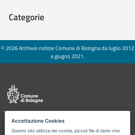
Categorie
© 2026 Archivio notizie Comune di Bologna da luglio 2012
a giugno 2021.
Pié di pagina di Comune di Bologna
Accettazione Cookies
Contatti
Comune di Bologna, Piazza Maggiore, 6 - 40124
Questo sito utilizza dei cookie, piccoli file di testo che
Bologna P.Iva 01232710374 Cod. IBAN: IT 88 R