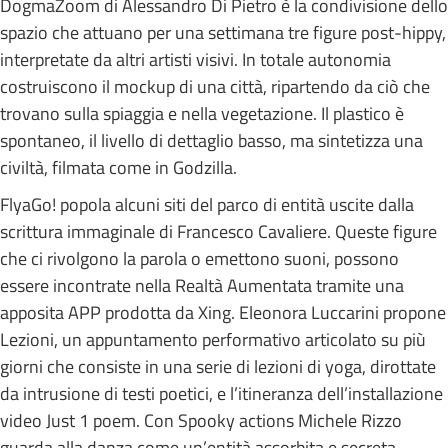
DogmaZoom di Alessandro Di Pietro è la condivisione dello
spazio che attuano per una settimana tre figure post-hippy,
interpretate da altri artisti visivi. In totale autonomia
costruiscono il mockup di una città, ripartendo da ciò che
trovano sulla spiaggia e nella vegetazione. Il plastico è
spontaneo, il livello di dettaglio basso, ma sintetizza una
civiltà, filmata come in Godzilla.
FlyaGo! popola alcuni siti del parco di entità uscite dalla
scrittura immaginale di Francesco Cavaliere. Queste figure
che ci rivolgono la parola o emettono suoni, possono
essere incontrate nella Realtà Aumentata tramite una
apposita APP prodotta da Xing. Eleonora Luccarini propone
Lezioni, un appuntamento performativo articolato su più
giorni che consiste in una serie di lezioni di yoga, dirottate
da intrusione di testi poetici, e l’itineranza dell’installazione
video Just 1 poem. Con Spooky actions Michele Rizzo
guarda alla danza come un’entità assorbita e secreta