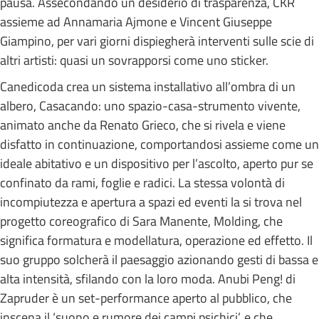
pausa. Assecondando un desiderio di trasparenza, CKR
assieme ad Annamaria Ajmone e Vincent Giuseppe
Giampino, per vari giorni dispiegherà interventi sulle scie di
altri artisti: quasi un sovrapporsi come uno sticker.
Canedicoda crea un sistema installativo all’ombra di un
albero, Casacando: uno spazio-casa-strumento vivente,
animato anche da Renato Grieco, che si rivela e viene
disfatto in continuazione, comportandosi assieme come un
ideale abitativo e un dispositivo per l’ascolto, aperto pur se
confinato da rami, foglie e radici. La stessa volontà di
incompiutezza e apertura a spazi ed eventi la si trova nel
progetto coreografico di Sara Manente, Molding, che
significa formatura e modellatura, operazione ed effetto. Il
suo gruppo solcherà il paesaggio azionando gesti di bassa e
alta intensità, sfilando con la loro moda. Anubi Peng! di
Zapruder è un set-performance aperto al pubblico, che
inscena il ‘suono e rumore dei campi psichici’, e che