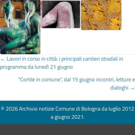
Posts
← Lavori in corso in città: i principali cantieri stradali in
programma da lunedì 21 giugno
navigation
“Cortile in comune”, dal 15 giugno incontri, letture e
dialoghi →
© 2026 Archivio notizie Comune di Bologna da luglio 2012
a giugno 2021.
Pié di pagina di Comune di Bologna