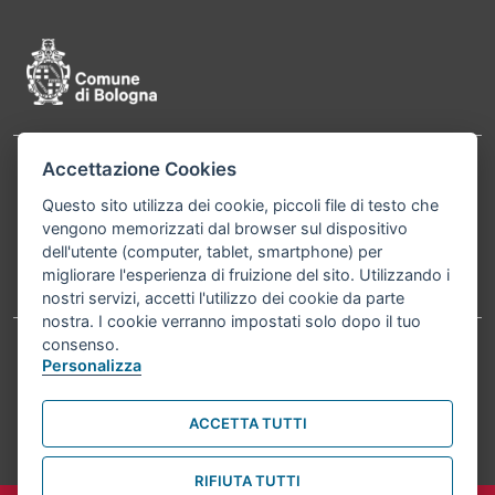
Accettazione Cookies
Contatti
Comune di Bologna, Piazza Maggiore, 6 - 40124
Questo sito utilizza dei cookie, piccoli file di testo che
Bologna P.Iva 01232710374 Cod. IBAN: IT 88 R
vengono memorizzati dal browser sul dispositivo
02008 02435 000020067156
dell'utente (computer, tablet, smartphone) per
migliorare l'esperienza di fruizione del sito. Utilizzando i
Telefono:
051203040
nostri servizi, accetti l'utilizzo dei cookie da parte
nostra. I cookie verranno impostati solo dopo il tuo
consenso.
Personalizza
Accessibilità
Carta dei valori
Informativa sul trattamento dei dati personali
Note legali
ACCETTA TUTTI
© Comune di Bologna 2026. Tutti i diritti riservati.
RIFIUTA TUTTI