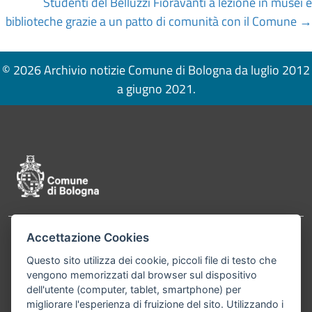
Studenti del Belluzzi Fioravanti a lezione in musei e
biblioteche grazie a un patto di comunità con il Comune →
© 2026 Archivio notizie Comune di Bologna da luglio 2012
a giugno 2021.
Pié di pagina di Comune di Bologna
Accettazione Cookies
Contatti
Comune di Bologna, Piazza Maggiore, 6 - 40124
Questo sito utilizza dei cookie, piccoli file di testo che
Bologna P.Iva 01232710374 Cod. IBAN: IT 88 R
vengono memorizzati dal browser sul dispositivo
02008 02435 000020067156
dell'utente (computer, tablet, smartphone) per
migliorare l'esperienza di fruizione del sito. Utilizzando i