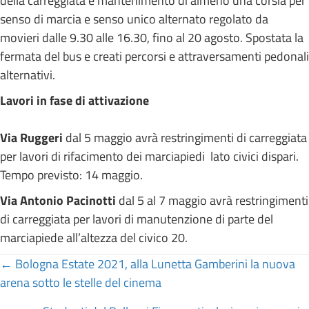
della carreggiata e mantenimento di almeno una corsia per
senso di marcia e senso unico alternato regolato da
movieri dalle 9.30 alle 16.30, fino al 20 agosto. Spostata la
fermata del bus e creati percorsi e attraversamenti pedonali
alternativi.
Lavori in fase di attivazione
Via Ruggeri
dal 5 maggio avrà restringimenti di carreggiata
per lavori di rifacimento dei marciapiedi lato civici dispari.
Tempo previsto: 14 maggio.
Via Antonio Pacinotti
dal 5 al 7 maggio avrà restringimenti
di carreggiata per lavori di manutenzione di parte del
marciapiede all’altezza del civico 20.
Posts
← Bologna Estate 2021, alla Lunetta Gamberini la nuova
arena sotto le stelle del cinema
navigation