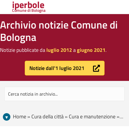
iperbole
Comune di Bologna
Archivio notizie Comune di
Bologna
Notizie pubblicate da
luglio 2012
a
giugno 2021
.
Notizie dall'1 luglio 2021
Home » Cura della città » Cura e manutenzione » Lavori in corso in città: i principali cantieri stradali in programma da lunedì 3 maggio