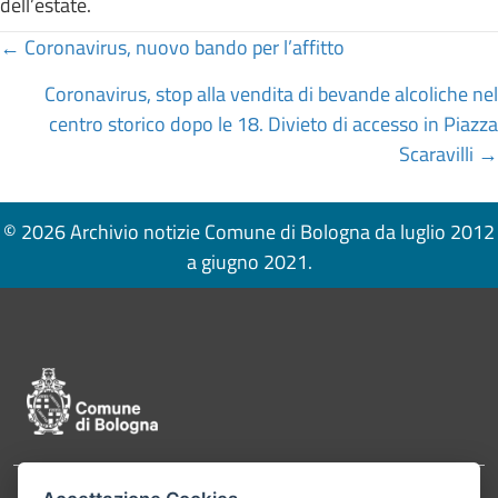
dell’estate.
Posts
← Coronavirus, nuovo bando per l’affitto
navigation
Coronavirus, stop alla vendita di bevande alcoliche nel
centro storico dopo le 18. Divieto di accesso in Piazza
Scaravilli →
© 2026 Archivio notizie Comune di Bologna da luglio 2012
a giugno 2021.
Pié di pagina di Comune di Bologna