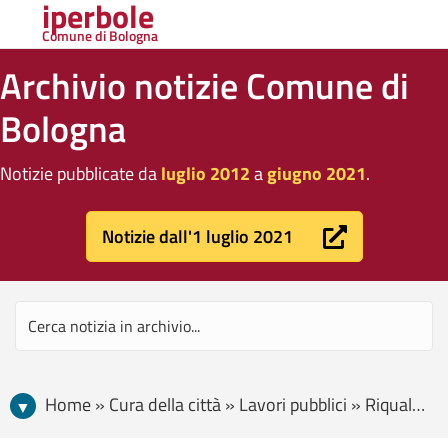
iperbole
Comune di Bologna
Archivio notizie Comune di
Bologna
Notizie pubblicate da
luglio 2012
a
giugno 2021
.
Notizie dall'1 luglio 2021
Home » Cura della città » Lavori pubblici » Riqualificazione pedonale di via Andrea Costa, lavori dalla rotonda Bernardini a viale Pepoli