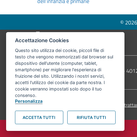
dell’infanzia e primarie
navigation
© 2026 
Pié di pagina di Comune di Bologna
Accettazione Cookies
Questo sito utilizza dei cookie, piccoli file di
testo che vengono memorizzati dal browser sul
dispositivo dell'utente (computer, tablet,
Contatti
Comune di Bologna, Piazza Maggiore, 6 - 4
smartphone) per migliorare l'esperienza di
fruizione del sito. Utilizzando i nostri servizi,
Telefono:
051203040
accetti l'utilizzo dei cookie da parte nostra. I
cookie verranno impostati solo dopo il tuo
consenso.
Personalizza
Accessibilità
Carta dei valori
Informativa sul tratta
ACCETTA TUTTI
RIFIUTA TUTTI