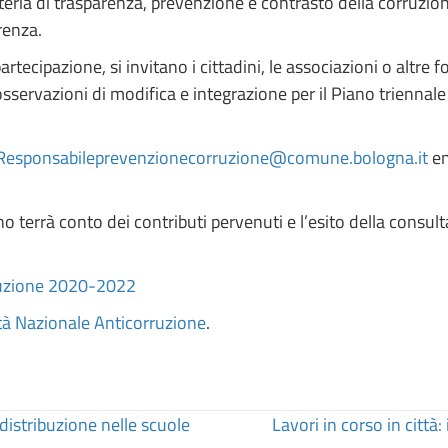
teria di trasparenza, prevenzione e contrasto della corruzio
renza.
tecipazione, si invitano i cittadini, le associazioni o altre f
 osservazioni di modifica e integrazione per il Piano trienna
Responsabileprevenzionecorruzione@comune.bologna.it
en
no terrà conto dei contributi pervenuti e l’esito della consul
ruzione 2020-2022
ità Nazionale Anticorruzione
.
istribuzione nelle scuole
Lavori in corso in città: