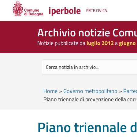
iperbole
RETE CIVICA
Archivio notizie Com
Notizie pubblicate da
luglio 2012
a
giugno
Home
»
Governo metropolitano
»
Partec
Piano triennale di prevenzione della co
Piano triennale d