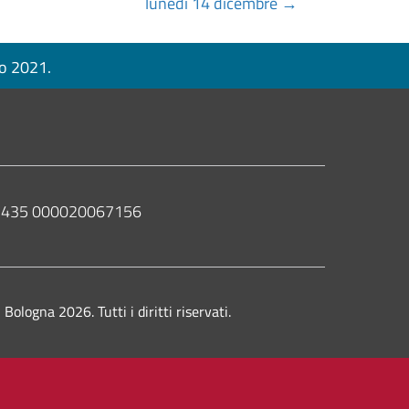
lunedì 14 dicembre →
no 2021.
 02435 000020067156
ologna 2026. Tutti i diritti riservati.