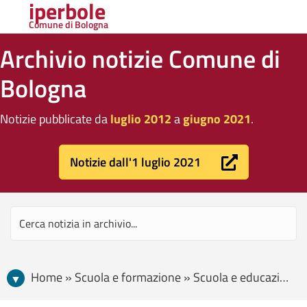
iperbole
Comune di Bologna
Archivio notizie Comune di
Bologna
Notizie pubblicate da
luglio 2012
a
giugno 2021
.
Notizie dall'1 luglio 2021
Home » Scuola e formazione » Scuola e educazione » Dal 4 gennaio al primo febbraio sono aperte le iscrizioni alle scuole d’infanzia comunali e statali per l’anno 2021/2022