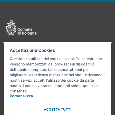
Pié di pagina di Comune di Bologna
Accettazione Cookies
Contatti
Comune di Bologna, Piazza Maggiore, 6 - 40124
Questo sito utilizza dei cookie, piccoli file di testo che
Bologna P.Iva 01232710374 Cod. IBAN: IT 88 R
vengono memorizzati dal browser sul dispositivo
02008 02435 000020067156
dell'utente (computer, tablet, smartphone) per
migliorare l'esperienza di fruizione del sito. Utilizzando i
Telefono:
051203040
nostri servizi, accetti l'utilizzo dei cookie da parte
nostra. I cookie verranno impostati solo dopo il tuo
consenso.
Personalizza
Accessibilità
Carta dei valori
Informativa sul trattamento dei dati personali
Note legali
ACCETTA TUTTI