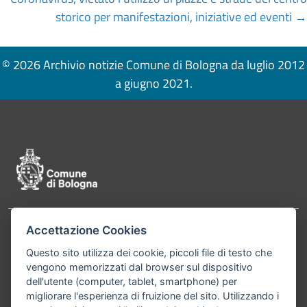
storico per manifestazioni, iniziative ed eventi →
© 2026 Archivio notizie Comune di Bologna da luglio 2012
a giugno 2021.
Pié di pagina di Comune di Bologna
Accettazione Cookies
Contatti
Comune di Bologna, Piazza Maggiore, 6 - 40124
Questo sito utilizza dei cookie, piccoli file di testo che
Bologna P.Iva 01232710374 Cod. IBAN: IT 88 R
vengono memorizzati dal browser sul dispositivo
02008 02435 000020067156
dell'utente (computer, tablet, smartphone) per
migliorare l'esperienza di fruizione del sito. Utilizzando i
Telefono:
051203040