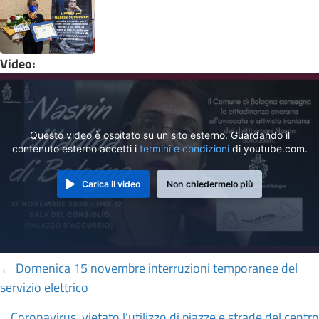
Video:
Questo video è ospitato su un sito esterno. Guardando il
contenuto esterno accetti i
termini e condizioni
di youtube.com.
Carica il video
Non chiedermelo più
Posts
← Domenica 15 novembre interruzioni temporanee del
servizio elettrico
navigation
Coronavirus, vietato l’utilizzo di piazze e strade del centro