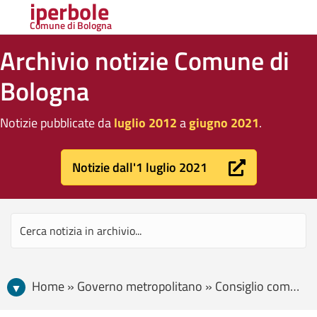
iperbole
Comune di Bologna
Archivio notizie Comune di
Bologna
Notizie pubblicate da
luglio 2012
a
giugno 2021
.
Notizie dall'1 luglio 2021
Home » Governo metropolitano » Consiglio comunale » Cittadinanza onoraria a Nasrin Sotoudeh