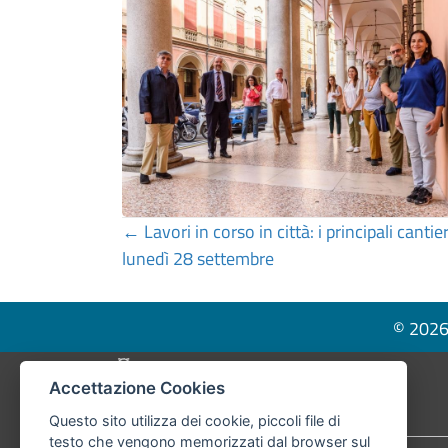
Posts
← Lavori in corso in città: i principali canti
lunedì 28 settembre
navigation
© 2026 
Pié di pagina di Comune di Bologna
Accettazione Cookies
Questo sito utilizza dei cookie, piccoli file di
testo che vengono memorizzati dal browser sul