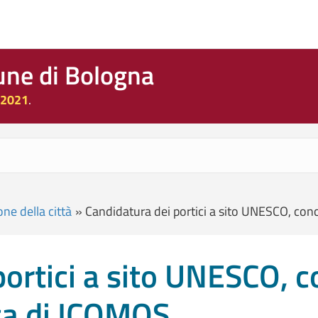
une di Bologna
 2021
.
ne della città
»
Candidatura dei portici a sito UNESCO, conc
portici a sito UNESCO, 
ica di ICOMOS