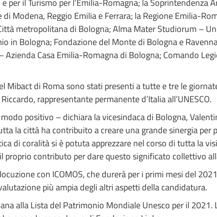
ali e per il Turismo per l’Emilia-Romagna; la Soprintendenza A
 di Modena, Reggio Emilia e Ferrara; la Regione Emilia-Romagna
Città metropolitana di Bologna; Alma Mater Studiorum – Univ
rmio in Bologna; Fondazione del Monte di Bologna e Ravenna
ER – Azienda Casa Emilia-Romagna di Bologna; Comando Leg
l Mibact di Roma sono stati presenti a tutte e tre le giorna
 Riccardo, rappresentante permanente d’Italia all’UNESCO.
n modo positivo – dichiara la vicesindaca di Bologna, Valentin
tta la città ha contribuito a creare una grande sinergia per
ica di coralità si è potuta apprezzare nel corso di tutta la vi
proprio contributo per dare questo significato collettivo alla
nterlocuzione con ICOMOS, che durerà per i primi mesi del 20
lutazione più ampia degli altri aspetti della candidatura.
aliana alla Lista del Patrimonio Mondiale Unesco per il 202