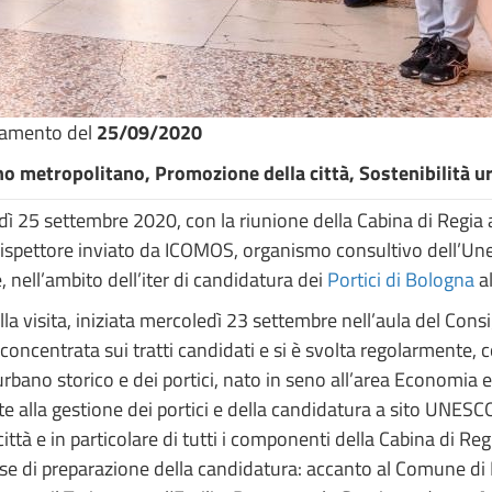
namento del
25/09/2020
no metropolitano, Promozione della città, Sostenibilità ur
rdì 25 settembre 2020, con la riunione della Cabina di Reg
n, ispettore inviato da ICOMOS, organismo consultivo dell’Unes
 nell’ambito dell’iter di candidatura dei
Portici di Bologna
al
lla visita, iniziata mercoledì 23 settembre nell’aula del Con
concentrata sui tratti candidati e si è svolta regolarmente, c
o urbano storico e dei portici, nato in seno all’area Economi
e alla gestione dei portici e della candidatura a sito UNESCO.
città e in particolare di tutti i componenti della Cabina di Reg
e di preparazione della candidatura: accanto al Comune di B