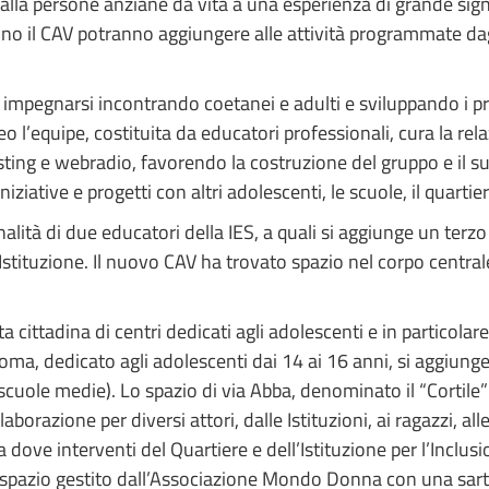
lla persone anziane dà vita a una esperienza di grande signi
anno il CAV potranno aggiungere alle attività programmate d
e impegnarsi incontrando coetanei e adulti e sviluppando i pro
 l’equipe, costituita da educatori professionali, cura la relaz
sting e webradio, favorendo la costruzione del gruppo e il su
niziative e progetti con altri adolescenti, le scuole, il quartier
alità di due educatori della IES, a quali si aggiunge un terzo
Istituzione. Il nuovo CAV ha trovato spazio nel corpo centrale
 cittadina di centri dedicati agli adolescenti e in particolare
Roma, dedicato agli adolescenti dai 14 ai 16 anni, si aggiunge 
scuole medie). Lo spazio di via Abba, denominato il “Cortile” 
razione per diversi attori, dalle Istituzioni, ai ragazzi, alle
 dove interventi del Quartiere e dell’Istituzione per l’Inclu
 spazio gestito dall’Associazione Mondo Donna con una sartori