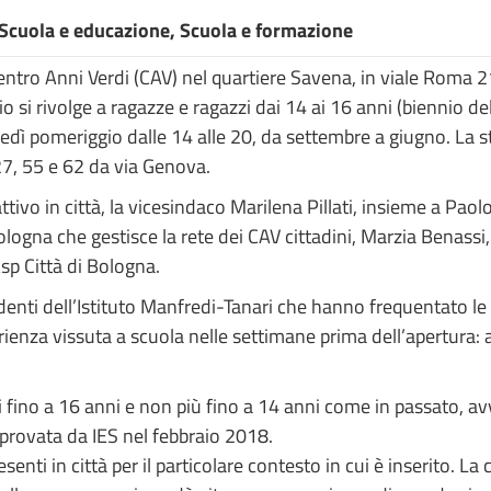
 Scuola e educazione, Scuola e formazione
ntro Anni Verdi (CAV) nel quartiere Savena, in viale Roma 21,
io si rivolge a ragazze e ragazzi dai 14 ai 16 anni (biennio de
oledì pomeriggio dalle 14 alle 20, da settembre a giugno. La s
27, 55 e 62 da via Genova.
ttivo in città, la vicesindaco Marilena Pillati, insieme a Paol
ogna che gestisce la rete dei CAV cittadini, Marzia Benassi,
sp Città di Bologna.
enti dell’Istituto Manfredi-Tanari che hanno frequentato le at
enza vissuta a scuola nelle settimane prima dell’apertura: at
i fino a 16 anni e non più fino a 14 anni come in passato, a
 approvata da IES nel febbraio 2018.
esenti in città per il particolare contesto in cui è inserito. L