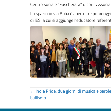
Centro sociale “Foscherara” o con l’Associaz
Lo spazio in via Abba è aperto tre pomeriggi
di IES, a cui si aggiunge l’educatore referen
Posts
← Indie Pride, due giorni di musica e paro
bullismo
navigation