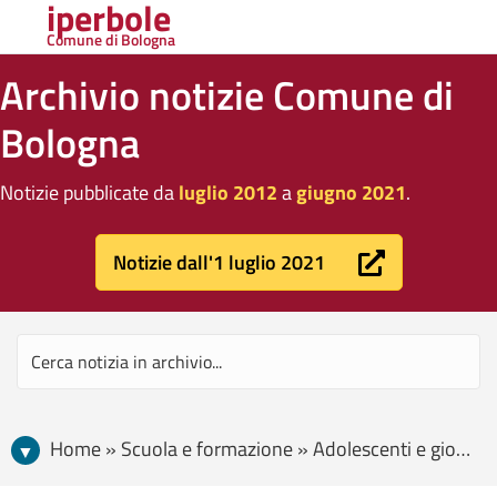
iperbole
Comune di Bologna
Archivio notizie Comune di
Bologna
Notizie pubblicate da
luglio 2012
a
giugno 2021
.
Notizie dall'1 luglio 2021
Home » Scuola e formazione » Adolescenti e giovani » “Oltre la media 2019”, torna la summer school interculturale per 60 adolescenti bolognesi