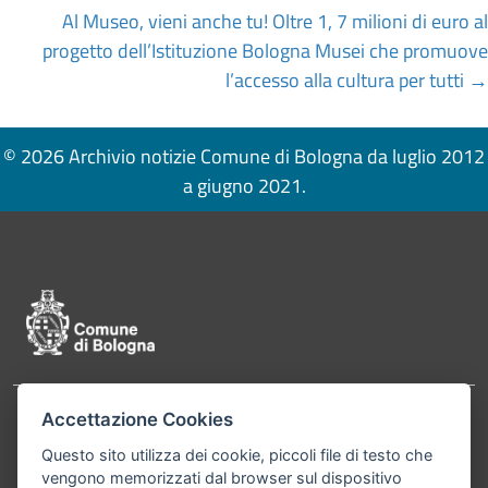
navigation
Al Museo, vieni anche tu! Oltre 1, 7 milioni di euro al
progetto dell’Istituzione Bologna Musei che promuove
l’accesso alla cultura per tutti →
© 2026 Archivio notizie Comune di Bologna da luglio 2012
a giugno 2021.
Pié di pagina di Comune di Bologna
Accettazione Cookies
Contatti
Comune di Bologna, Piazza Maggiore, 6 - 40124
Questo sito utilizza dei cookie, piccoli file di testo che
Bologna P.Iva 01232710374 Cod. IBAN: IT 88 R
vengono memorizzati dal browser sul dispositivo