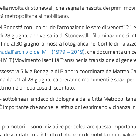
ella rivolta di Stonewall, che segna la nascita dei primi movim
tà metropolitana si mobilitano.
el Podestà con i colori dell’arcobaleno le sere di venerdì 21
ì 28 giugno, anniversario di Stonewall. L’illuminazione si i
e fino al 30 giugno la mostra fotografica nel Cortile di Palaz
a dall’archivio del MIT (1979 – 2019)
, che documenta un pez
el MIT (Movimento Isentità Trans) per la transizione di genere
’assessora Silvia Benaglia di Pianoro coordinata da Matteo Ca
na dal 21 al 28 giugno, coloreranno monumenti e spazi per 
itti non è un qualcosa di scontato.
 – sottolinea il sindaco di Bologna e della Città Metropolitan
. È importante che anche le istituzioni esprimano vicinanza i
 promotori – sono iniziative per celebrare questa importante
a di scontato, ma è frutto di decenni di mobilitazioni civili