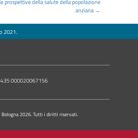
e prospettive della salute della popolazione
anziana →
no 2021.
 02435 000020067156
ologna 2026. Tutti i diritti riservati.