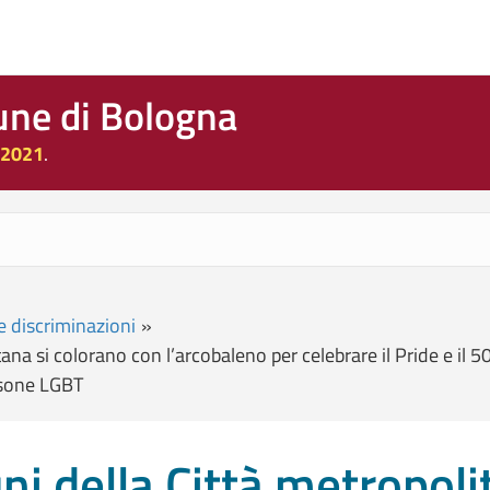
une di Bologna
 2021
.
e discriminazioni
»
ana si colorano con l’arcobaleno per celebrare il Pride e il 
ersone LGBT
i della Città metropoli