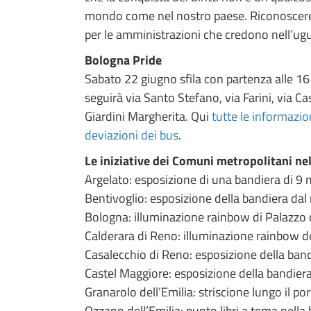
mondo come nel nostro paese. Riconoscere e 
per le amministrazioni che credono nell’uguag
Bologna Pride
Sabato 22 giugno sfila con partenza alle 16 
seguirà via Santo Stefano, via Farini, via C
Giardini Margherita. Qui
tutte le informazioni
deviazioni dei bus
.
Le iniziative dei Comuni metropolitani nel
Argelato: esposizione di una bandiera di 9 m
Bentivoglio: esposizione della bandiera dal
Bologna: illuminazione rainbow di Palazzo 
Calderara di Reno: illuminazione rainbow d
Casalecchio di Reno: esposizione della ban
Castel Maggiore: esposizione della bandiera
Granarolo dell’Emilia: striscione lungo il p
Ozzano dell’Emilia: punto libri a tema nella