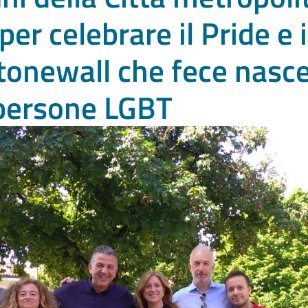
er celebrare il Pride e 
Stonewall che fece nasc
e persone LGBT