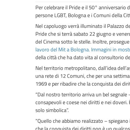
Per celebrare il Pride e il 50° anniversario d
persone LGBT, Bologna e i Comuni della Cit
Nel capoluogo verrà illuminato il Palazzo d
Pride che si terrà sabato 22 giugno e venerd
del Cinema sotto le stelle. Inoltre, prosegu
lavoro del Mit a Bologna. Immagini in mostr
della città che ha dato vita al consultorio d
Nel territorio metropolitano, dall’idea dell
una rete di 12 Comuni, che per una settima
1969 e per ribadire che la conquista dei dir
“Dal nostro territorio arriva un bel segnale
consapevoli e coese nei diritti e nei doveri
solo simbolica”.
“Quello che abbiamo realizzato – spiegano i
che la conquista dei diritti non è un qualcos