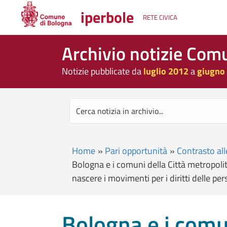
iperbole
RETE CIVICA
Archivio notizie Com
Notizie pubblicate da
luglio 2012
a
giugno
Home
»
Pari opportunità
»
Contrasto all
Bologna e i comuni della Città metropolit
nascere i movimenti per i diritti delle p
Bologna e i comun