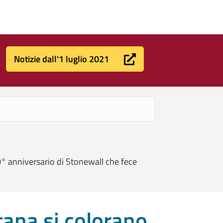
Notizie dall'1 luglio 2021
50° anniversario di Stonewall che fece
tana si colorano