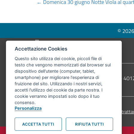
Posts
← Domenica 30 giugno Notte Viola al quar
navigation
© 2026 
Pié di pagina di Comune di Bologna
Accettazione Cookies
Questo sito utilizza dei cookie, piccoli file di
testo che vengono memorizzati dal browser sul
dispositivo dell'utente (computer, tablet,
Contatti
Comune di Bologna, Piazza Maggiore, 6 - 4
smartphone) per migliorare l'esperienza di
fruizione del sito. Utilizzando i nostri servizi,
Telefono:
051203040
accetti l'utilizzo dei cookie da parte nostra. I
cookie verranno impostati solo dopo il tuo
consenso.
Personalizza
Accessibilità
Carta dei valori
Informativa sul tratta
ACCETTA TUTTI
RIFIUTA TUTTI