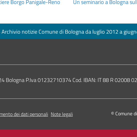
tiere Borgo Panigale-Reno
Un seminario a Bologna sull
Archivio notizie Comune di Bologna da luglio 2012 a giug
0124 Bologna P.Iva 01232710374 Cod. IBAN: IT 88 R 02008
© Comune di B
mento dei dati personali
Note legali