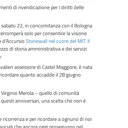
enti di rivendicazione per i diritti delle
 e sabato 22, in concomitanza con il Bologna
nterromperà solo per consentire la visione
zo d’Accursio
Stonewall nel cuore del MIT. Il
zo di storia amministrativa e dei servizi
.
valieri assessore di Castel Maggiore, è nata
ricordare quanto accadde il 28 giugno
a Virginio Merola – quello di comunità
n questi anniversari, una scelta che non è
 ricorrenza e per ricordare a ognuno di noi
 e sociali che ancora oggi proseguono nel