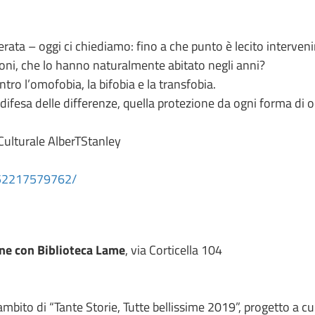
ata – oggi ci chiediamo: fino a che punto è lecito interveni
zioni, che lo hanno naturalmente abitato negli anni?
tro l’omofobia, la bifobia e la transfobia.
 difesa delle differenze, quella protezione da ogni forma di 
ulturale AlberTStanley
152217579762/
one con Biblioteca Lame
, via Corticella 104
’ambito di “Tante Storie, Tutte bellissime 2019”, progetto a