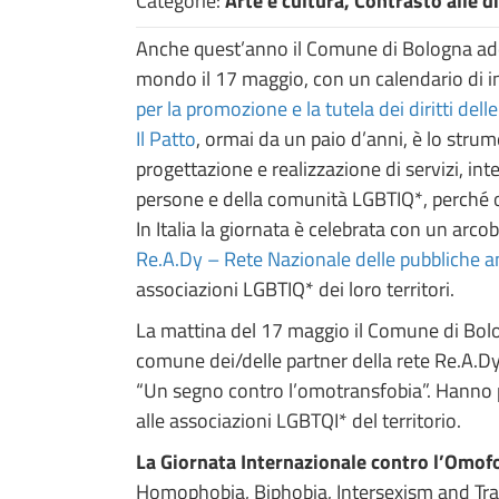
Categorie:
Arte e cultura, Contrasto alle d
Anche quest’anno il Comune di Bologna aderis
mondo il 17 maggio, con un calendario di ini
per la promozione e la tutela dei diritti del
Il Patto
, ormai da un paio d’anni, è lo stru
progettazione e realizzazione di servizi, inte
persone e della comunità LGBTIQ*, perché og
In Italia la giornata è celebrata con un ar
Re.A.Dy – Rete Nazionale delle pubbliche a
associazioni LGBTIQ* dei loro territori.
La mattina del 17 maggio il Comune di Bolog
comune dei/delle partner della rete Re.A.Dy.
“Un segno contro l’omotransfobia”. Hanno p
alle associazioni LGBTQI* del territorio.
La Giornata Internazionale contro l’Omofob
Homophobia, Biphobia, Intersexism and Trans