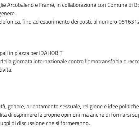
lie Arcobaleno e Frame, in collaborazione con Comune di Bol
 genere.
telefonica, fino ad esaurimento dei posti, al numero 05163
all in piazza per IDAHOBIT
i della giornata internazionale contro l’omotransfobia e racco
ività.
 età, genere, orientamento sessuale, religione e idee politich
ità di esprimere le proprie opinioni ma anche di formarsi sugl
 gruppi di discussione che si formeranno.