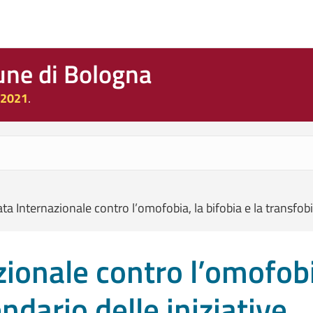
une di Bologna
 2021
.
ta Internazionale contro l’omofobia, la bifobia e la transfobia
ionale contro l’omofobia
endario delle iniziative