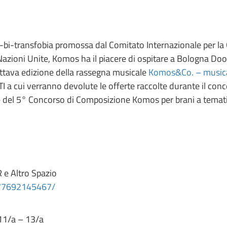
-bi-transfobia promossa dal Comitato Internazionale per la 
Nazioni Unite, Komos ha il piacere di ospitare a Bologna Dood
’ottava edizione della rassegna musicale
Komos&Co. – musica
TI a cui verranno devolute le offerte raccolte durante il con
ore del 5° Concorso di Composizione Komos per brani a temat
 e Altro Spazio
377692145467/
 11/a – 13/a