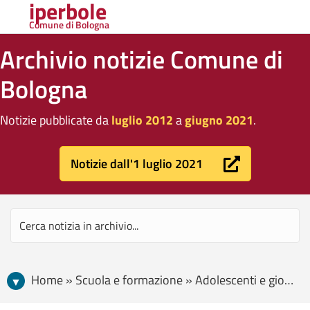
iperbole
Comune di Bologna
Archivio notizie Comune di
Bologna
Notizie pubblicate da
luglio 2012
a
giugno 2021
.
Notizie dall'1 luglio 2021
Home » Scuola e formazione » Adolescenti e giovani » Il bando Futuro prossimo ha selezionato dieci progetti degli studenti da realizzare nei quartieri