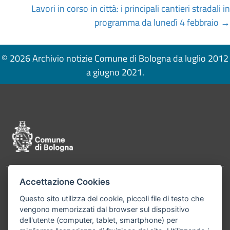
Lavori in corso in città: i principali cantieri stradali in
programma da lunedì 4 febbraio →
© 2026 Archivio notizie Comune di Bologna da luglio 2012
a giugno 2021.
Pié di pagina di Comune di Bologna
Accettazione Cookies
Contatti
Comune di Bologna, Piazza Maggiore, 6 - 40124
Questo sito utilizza dei cookie, piccoli file di testo che
Bologna P.Iva 01232710374 Cod. IBAN: IT 88 R
vengono memorizzati dal browser sul dispositivo
02008 02435 000020067156
dell'utente (computer, tablet, smartphone) per