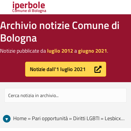
iperbole
Comune di Bologna
Archivio notizie Comune di
Bologna
Notizie pubblicate da
luglio 2012
a
giugno 2021
.
Notizie dall'1 luglio 2021
Home » Pari opportunità » Diritti LGBTI » Lesbicx, la seconda edizione della Scuola di femminismo