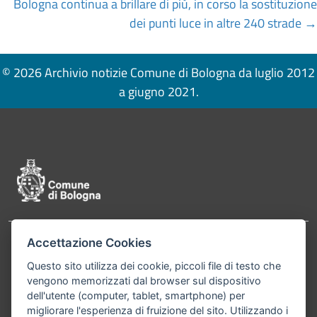
Bologna continua a brillare di più, in corso la sostituzione
dei punti luce in altre 240 strade →
© 2026 Archivio notizie Comune di Bologna da luglio 2012
a giugno 2021.
Pié di pagina di Comune di Bologna
Accettazione Cookies
Contatti
Comune di Bologna, Piazza Maggiore, 6 - 40124
Questo sito utilizza dei cookie, piccoli file di testo che
Bologna P.Iva 01232710374 Cod. IBAN: IT 88 R
vengono memorizzati dal browser sul dispositivo
02008 02435 000020067156
dell'utente (computer, tablet, smartphone) per
migliorare l'esperienza di fruizione del sito. Utilizzando i