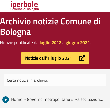
iperbole
Comune di Bologna
Archivio notizie Comune di
Bologna
Notizie pubblicate da
luglio 2012
a
giugno 2021
.
Notizie dall'1 luglio 2021
Home » Governo metropolitano » Partecipazione e diritti » Il 9 marzo manifestazione pubblica per l’Emilia-Romagna, le sue infrastrutture, gli investimenti e lo sviluppo