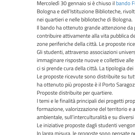
Mercoledì 30 gennaio si è chiuso il
bando F
Bologna e dell’Istituzione Biblioteche, rivol
nei quartieri e nelle biblioteche di Bologna.
Il bando ha ottenuto grande attenzione da p
contribuire attivamente alla vita pubblica d
zone periferiche della città. Le proposte ri
Gli studenti, attraverso associazioni univer
immaginare risposte nuove e collettive alle 
ci si prende cura della città. La tipologia de
Le proposte ricevute sono distribuite su tutt
ha ottenuto più proposte è il Porto Sarago
Proposte distribuite per quartiere.
I temi e le finalità principali dei progetti 
formazione, valorizzazione del territorio e at
ambientale, sull’interculturalità e su diversi 
Le iniziative proposte dagli studenti vengo
In larga misura, le proposte sono pensate per 