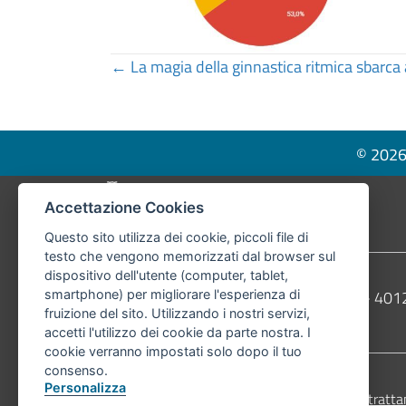
Posts
← La magia della ginnastica ritmica sbarca
navigation
© 2026 
Pié di pagina di Comune di Bologna
Accettazione Cookies
Questo sito utilizza dei cookie, piccoli file di
testo che vengono memorizzati dal browser sul
dispositivo dell'utente (computer, tablet,
Contatti
Comune di Bologna, Piazza Maggiore, 6 - 4
smartphone) per migliorare l'esperienza di
fruizione del sito. Utilizzando i nostri servizi,
Telefono:
051203040
accetti l'utilizzo dei cookie da parte nostra. I
cookie verranno impostati solo dopo il tuo
consenso.
Personalizza
Accessibilità
Carta dei valori
Informativa sul tratta