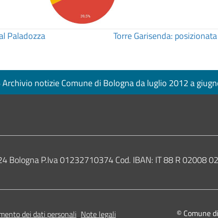
 al Paladozza
Torre Garisenda: posizionata 
Archivio notizie Comune di Bologna da luglio 2012 a giug
0124 Bologna P.Iva 01232710374 Cod. IBAN: IT 88 R 02008
© Comune di B
mento dei dati personali
Note legali