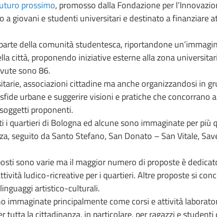
uturo prossimo
, promosso dalla Fondazione per l’Innovazio
to a giovani e studenti universitari e destinato a finanziare at
arte della comunità studentesca, riportandone un’immagine i
ella città, proponendo iniziative esterne alla zona universit
cevute sono 86.
sitarie, associazioni cittadine ma anche organizzandosi in gru
sfide urbane e suggerire visioni e pratiche che concorrano a
i soggetti proponenti.
i i quartieri di Bologna ed alcune sono immaginate per più quar
zza, seguito da Santo Stefano, San Donato – San Vitale, Sav
proposti sono varie ma il maggior numero di proposte è dedicato
tività ludico-ricreative per i quartieri. Altre proposte si con
linguaggi artistico-culturali.
no immaginate principalmente come corsi e attività laboratori
tutta la cittadinanza, in particolare, per ragazzi e studenti di