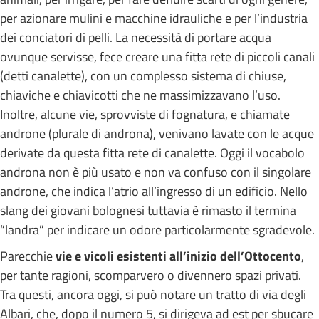
per azionare mulini e macchine idrauliche e per l’industria
dei conciatori di pelli. La necessità di portare acqua
ovunque servisse, fece creare una fitta rete di piccoli canali
(detti canalette), con un complesso sistema di chiuse,
chiaviche e chiavicotti che ne massimizzavano l’uso.
Inoltre, alcune vie, sprovviste di fognatura, e chiamate
androne (plurale di androna), venivano lavate con le acque
derivate da questa fitta rete di canalette. Oggi il vocabolo
androna non è più usato e non va confuso con il singolare
androne, che indica l’atrio all’ingresso di un edificio. Nello
slang dei giovani bolognesi tuttavia è rimasto il termina
“landra” per indicare un odore particolarmente sgradevole.
Parecchie
vie e vicoli esistenti all’inizio dell’Ottocento
,
per tante ragioni, scomparvero o divennero spazi privati.
Tra questi, ancora oggi, si può notare un tratto di via degli
Albari, che, dopo il numero 5, si dirigeva ad est per sbucare