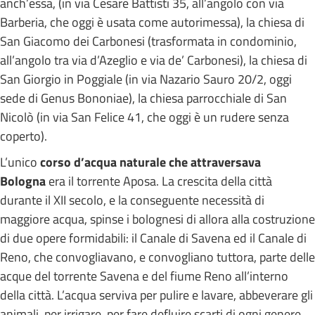
anch’essa, (in via Cesare Battisti 35, all’angolo con via
Barberia, che oggi è usata come autorimessa), la chiesa di
San Giacomo dei Carbonesi (trasformata in condominio,
all’angolo tra via d’Azeglio e via de’ Carbonesi), la chiesa di
San Giorgio in Poggiale (in via Nazario Sauro 20/2, oggi
sede di Genus Bononiae), la chiesa parrocchiale di San
Nicolò (in via San Felice 41, che oggi è un rudere senza
coperto).
L’unico
corso d’acqua naturale che attraversava
Bologna
era il torrente Aposa. La crescita della città
durante il XII secolo, e la conseguente necessità di
maggiore acqua, spinse i bolognesi di allora alla costruzione
di due opere formidabili: il Canale di Savena ed il Canale di
Reno, che convogliavano, e convogliano tuttora, parte delle
acque del torrente Savena e del fiume Reno all’interno
della città. L’acqua serviva per pulire e lavare, abbeverare gli
animali, per irrigare, per fare defluire scarti di ogni genere,