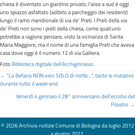
chiesa è diventato un giardino privato; l’area a sud è oggi
uno spiazzo asfaltato (adibito a parcheggio dei residenti)
lungo il ramo meridionale di via de’ Preti. I Preti della via
de’ Preti non sono i preti della chiesa, come qualcuno
potrebbe a ragione pensare, visto la vicinanza di Santa
Maria Maggiore, ma il nome di una famiglia Preti che aveva
casa dove oggi è il numero 12 di via Galliera.
Foto
Biblioteca digitale dell’Archiginnasio
.
Posts
← “La Befana NON vien SOLO di notte…”, tante le iniziative
durante tutto il week end
navigation
Venerdì 4 gennaio il 28° anniversario dell’eccidio del
Pilastro →
© 2026 Archivio notizie Comune di Bologna da luglio 2012
a giugno 2021.