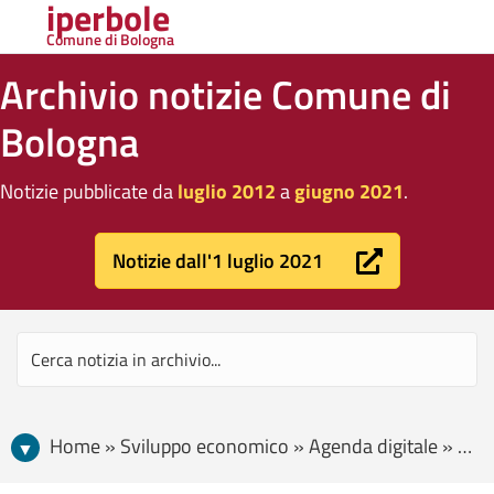
iperbole
Comune di Bologna
Archivio notizie Comune di
Bologna
Notizie pubblicate da
luglio 2012
a
giugno 2021
.
Notizie dall'1 luglio 2021
Home » Sviluppo economico » Agenda digitale » “Origine di Bologna”: l’archivio digitale pensato e curato da un cittadino bolognese avrà una nuova veste grazie alla collaborazione con il Comune di Bologna