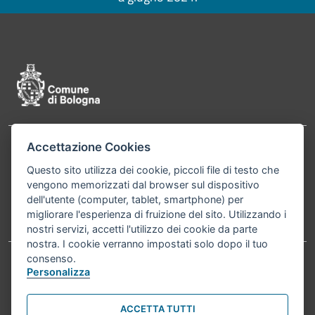
Pié di pagina di Comune di Bologna
Accettazione Cookies
Contatti
Comune di Bologna, Piazza Maggiore, 6 - 40124
Questo sito utilizza dei cookie, piccoli file di testo che
Bologna P.Iva 01232710374 Cod. IBAN: IT 88 R
vengono memorizzati dal browser sul dispositivo
02008 02435 000020067156
dell'utente (computer, tablet, smartphone) per
migliorare l'esperienza di fruizione del sito. Utilizzando i
Telefono:
051203040
nostri servizi, accetti l'utilizzo dei cookie da parte
nostra. I cookie verranno impostati solo dopo il tuo
consenso.
Personalizza
Accessibilità
Carta dei valori
Informativa sul trattamento dei dati personali
Note legali
ACCETTA TUTTI