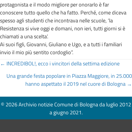
protagonista e il modo migliore per onorarlo è far
conoscere tutto quello che ha fatto. Perché, come diceva
spesso agli studenti che incontrava nelle scuole, ‘la
Resistenza si vive oggi e domani, non ieri, tutti giorni si è
chiamati a una scelta’.
Ai suoi figli, Giovanni, Giuliano e Ugo, e a tutti i familiari
invio il mio più sentito cordoglio”.
Posts
← INCREDIBOL!, ecco i vincitori della settima edizione
navigation
Una grande festa popolare in Piazza Maggiore, in 25.000
hanno aspettato il 2019 nel cuore di Bologna →
© 2026 Archivio notizie Comune di Bologna da luglio 2012
a giugno 2021.
Pié di pagina di Comune di Bologna