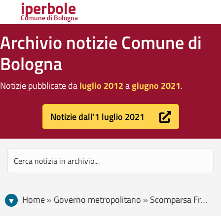
iperbole
Comune di Bologna
Archivio notizie Comune di
Bologna
Notizie pubblicate da
luglio 2012
a
giugno 2021
.
Notizie dall'1 luglio 2021
Home » Governo metropolitano » Scomparsa Francesco Berti Arnoaldi Veli, camera ardente domenica 30 dicembre a Palazzo d’Accursio