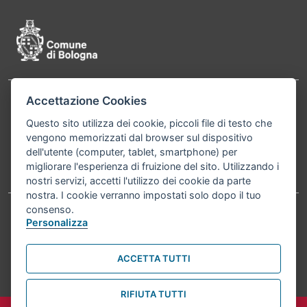
Accettazione Cookies
Contatti
Comune di Bologna, Piazza Maggiore, 6 - 40124
Questo sito utilizza dei cookie, piccoli file di testo che
Bologna P.Iva 01232710374 Cod. IBAN: IT 88 R
vengono memorizzati dal browser sul dispositivo
02008 02435 000020067156
dell'utente (computer, tablet, smartphone) per
migliorare l'esperienza di fruizione del sito. Utilizzando i
Telefono:
051203040
nostri servizi, accetti l'utilizzo dei cookie da parte
nostra. I cookie verranno impostati solo dopo il tuo
consenso.
Personalizza
Accessibilità
Carta dei valori
Informativa sul trattamento dei dati personali
Note legali
ACCETTA TUTTI
© Comune di Bologna 2026. Tutti i diritti riservati.
RIFIUTA TUTTI