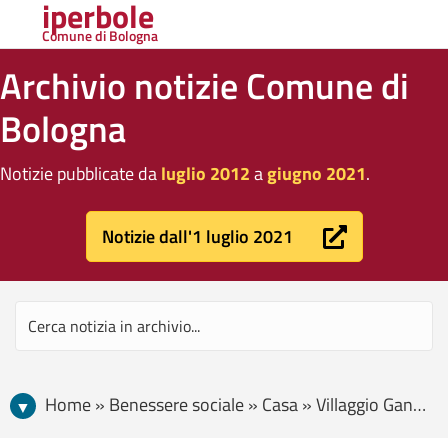
iperbole
Comune di Bologna
Archivio notizie Comune di
Bologna
Notizie pubblicate da
luglio 2012
a
giugno 2021
.
Notizie dall'1 luglio 2021
Home » Benessere sociale » Casa » Villaggio Gandusio. Lunedì 2 luglio i primi appartamenti consegnati ai nuclei familiari