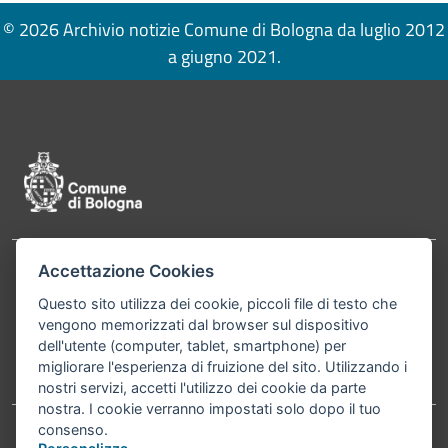
© 2026 Archivio notizie Comune di Bologna da luglio 2012
a giugno 2021.
Pié di pagina di Comune di Bologna
Accettazione Cookies
Contatti
Comune di Bologna, Piazza Maggiore, 6 - 40124
Questo sito utilizza dei cookie, piccoli file di testo che
Bologna P.Iva 01232710374 Cod. IBAN: IT 88 R
vengono memorizzati dal browser sul dispositivo
02008 02435 000020067156
dell'utente (computer, tablet, smartphone) per
migliorare l'esperienza di fruizione del sito. Utilizzando i
Telefono:
051203040
nostri servizi, accetti l'utilizzo dei cookie da parte
nostra. I cookie verranno impostati solo dopo il tuo
consenso.