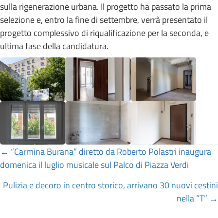
sulla rigenerazione urbana. Il progetto ha passato la prima
selezione e, entro la fine di settembre, verrà presentato il
progetto complessivo di riqualificazione per la seconda, e
ultima fase della candidatura.
Posts
← “Carmina Burana” diretto da Roberto Polastri inaugura
domenica il luglio musicale sul Palco di Piazza Verdi
navigation
Pulizia e decoro in centro storico, arrivano 30 nuovi cestini
nella “T” →