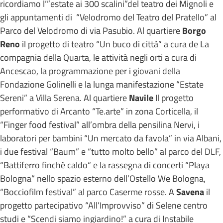
ricordiamo l’”estate ai 300 scalini”del teatro dei Mignoli e
gli appuntamenti di “Velodromo del Teatro del Pratello” al
Parco del Velodromo di via Pasubio. Al quartiere
Borgo
Reno
il progetto di teatro “Un buco di città” a cura de La
compagnia della Quarta, le attività negli orti a cura di
Ancescao, la programmazione per i giovani della
Fondazione Golinelli e la lunga manifestazione “Estate
Sereni” a Villa Serena. Al quartiere
Navile
Il progetto
performativo di Arcanto “Te.arte” in zona Corticella, il
“Finger food festival” all’ombra della pensilina Nervi, i
laboratori per bambini “Un mercato da favola” in via Albani,
i due festival “Baum” e “tutto molto bello” al parco del DLF,
“Battiferro finché caldo“ e la rassegna di concerti “Playa
Bologna“ nello spazio esterno dell’Ostello We Bologna,
“Bocciofilm festival” al parco Caserme rosse. A
Savena
il
progetto partecipativo “All’Improvviso” di Selene centro
studi e “Scendi siamo ingiardino!” a cura di Instabile