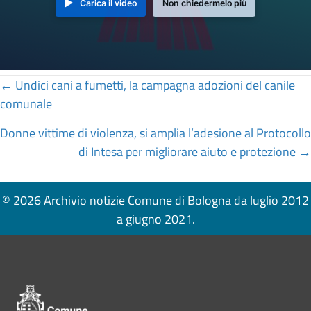
Carica il video
Non chiedermelo più
Posts
← Undici cani a fumetti, la campagna adozioni del canile
comunale
navigation
Donne vittime di violenza, si amplia l’adesione al Protocollo
di Intesa per migliorare aiuto e protezione →
© 2026 Archivio notizie Comune di Bologna da luglio 2012
a giugno 2021.
Pié di pagina di Comune di Bologna