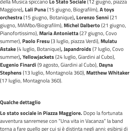
della Musica spiccano
Lo
S
tato
S
ociale
(12 giugno, piazza
Maggiore)
, Lali Puna
(15 giugno, Biografilm),
A toys
orchestra
(15 giugno, Botanique)
, Lorenzo Senni
(21
giugno, MAMbo/Biografilm),
Michel Dalberto
(21 giugno,
Pianofortissimo),
Maria Antonietta
(27 giugno, Covo
summer),
Paolo Fresu
(3 luglio, piazza Verdi),
Mulatu
Astake
(4 luglio, Botanique)
, Japandroids
(7 luglio, Covo
summer)
, Yellowjackets
(24 luglio, Giardini al Cubo),
Eugenio Finardi
(9 agosto, Giardini al Cubo),
Dayna
Stephens
(13 luglio, Montagnola 360),
Matthew Whitaker
(17 luglio, Montagnola 360).
Qualche dettaglio
Lo stato sociale in Piazza Maggiore.
Dopo la fortunata
avventura sanremese con “Una vita in Vacanza” la band
torna a fare quello per cui si è distinta negli anni: esibirsi di