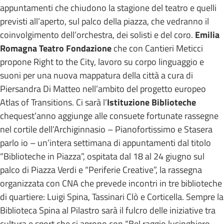
appuntamenti che chiudono la stagione del teatro e quelli
previsti all’aperto, sul palco della piazza, che vedranno il
coinvolgimento dell’orchestra, dei solisti e del coro.
Emilia
Romagna Teatro Fondazione
che con Cantieri Meticci
propone Right to the City, lavoro su corpo linguaggio e
suoni per una nuova mappatura della città a cura di
Piersandra Di Matteo nell’ambito del progetto europeo
Atlas of Transitions. Ci sarà l’
Istituzione Biblioteche
chequest’anno aggiunge alle consuete fortunate rassegne
nel cortile dell’Archiginnasio – Pianofortissimo e Stasera
parlo io – un’intera settimana di appuntamenti dal titolo
“Biblioteche in Piazza”, ospitata dal 18 al 24 giugno sul
palco di Piazza Verdi e “Periferie Creative”, la rassegna
organizzata con CNA che prevede incontri in tre biblioteche
di quartiere: Luigi Spina, Tassinari Clò e Corticella. Sempre la
Biblioteca Spina al Pilastro sarà il fulcro delle iniziative tra
cultura e sport che si aprono con “Bel raggio lusinghiero,