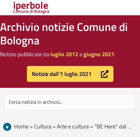
iperbole
Comune di Bologna
Archivio notizie Comune di
Bologna
Notizie pubblicate da
luglio 2012
a
giugno 2021
.
Notizie dall'1 luglio 2021
Home » Cultura » Arte e cultura » “BE Here” dal 15 maggio al 14 ottobre torna Bologna Estate 2018