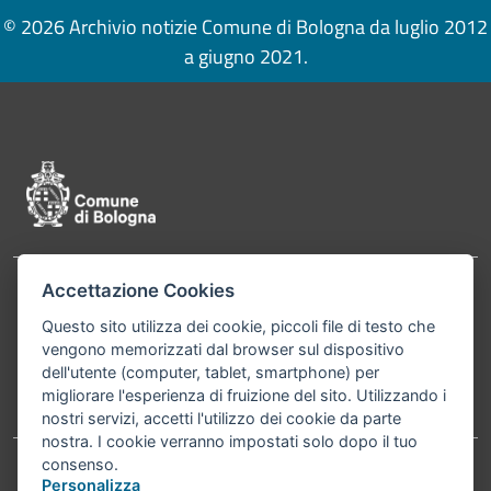
© 2026 Archivio notizie Comune di Bologna da luglio 2012
a giugno 2021.
Pié di pagina di Comune di Bologna
Accettazione Cookies
Contatti
Comune di Bologna, Piazza Maggiore, 6 - 40124
Questo sito utilizza dei cookie, piccoli file di testo che
Bologna P.Iva 01232710374 Cod. IBAN: IT 88 R
vengono memorizzati dal browser sul dispositivo
02008 02435 000020067156
dell'utente (computer, tablet, smartphone) per
migliorare l'esperienza di fruizione del sito. Utilizzando i
Telefono:
051203040
nostri servizi, accetti l'utilizzo dei cookie da parte
nostra. I cookie verranno impostati solo dopo il tuo
consenso.
Personalizza