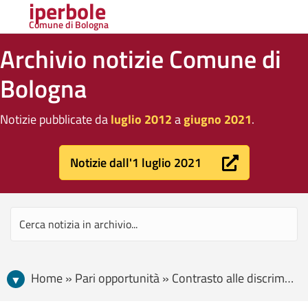
iperbole
Comune di Bologna
Archivio notizie Comune di
Bologna
Notizie pubblicate da
luglio 2012
a
giugno 2021
.
Notizie dall'1 luglio 2021
Home » Pari opportunità » Contrasto alle discriminazioni » Un anno di attività dell’Ufficio Pari opportunità e Tutela delle differenze