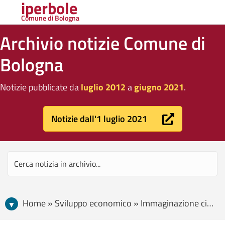
iperbole
Comune di Bologna
Archivio notizie Comune di
Bologna
Notizie pubblicate da
luglio 2012
a
giugno 2021
.
Notizie dall'1 luglio 2021
Home » Sviluppo economico » Immaginazione civica » Mipim, Bologna ha presentato i suoi progetti agli investitori