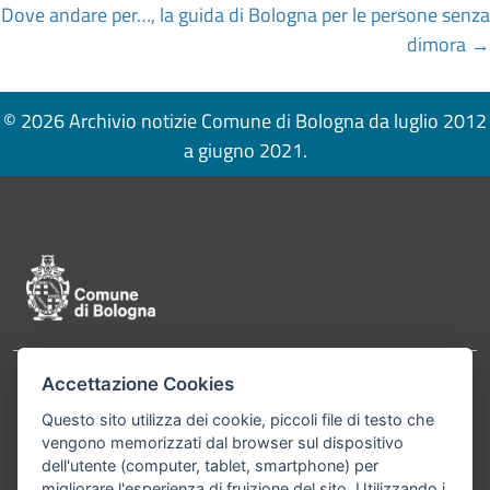
Dove andare per…, la guida di Bologna per le persone senza
dimora →
© 2026 Archivio notizie Comune di Bologna da luglio 2012
a giugno 2021.
Pié di pagina di Comune di Bologna
Accettazione Cookies
Contatti
Comune di Bologna, Piazza Maggiore, 6 - 40124
Questo sito utilizza dei cookie, piccoli file di testo che
Bologna P.Iva 01232710374 Cod. IBAN: IT 88 R
vengono memorizzati dal browser sul dispositivo
02008 02435 000020067156
dell'utente (computer, tablet, smartphone) per
migliorare l'esperienza di fruizione del sito. Utilizzando i