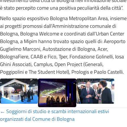
investimento della città di Bologna nell’innovazione sociale
è stato percepito come una positiva peculiarità della città”.
Nello spazio espositivo Bologna Metropolitan Area, insieme
ai progetti promossi dall’Amministrazione comunale di
Bologna, Bologna Welcome e coordinati dall’Urban Center
Bologna, a Mipim hanno trovato spazio quelli di: Aeroporto
Guglielmo Marconi, Autostazione di Bologna, Acer,
BolognaFiere, CAAB e Fico, Tper, Fondazione Golinelli, Iosa
Ghini Associati, Camplus, Open Project (Generali,
Poggipolini e The Student Hotel), Prologis e Paolo Castelli.
Posts
← Soggiorni di studio e scambi internazionali estivi
organizzati dal Comune di Bologna
navigation