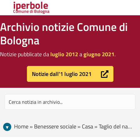
iperbole
Comune di Bologna
Archivio notizie Comune di
Bologna
Notizie pubblicate da
luglio 2012
a
giugno 2021
.
Notizie dall'1 luglio 2021
Home » Benessere sociale » Casa » Taglio del nastro per il cohousing per disabili L’Oasi