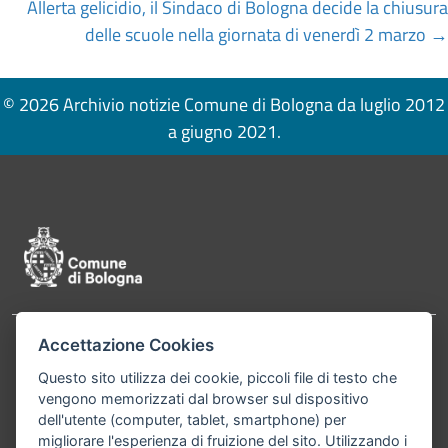
Allerta gelicidio, il Sindaco di Bologna decide la chiusura
delle scuole nella giornata di venerdì 2 marzo →
© 2026 Archivio notizie Comune di Bologna da luglio 2012
a giugno 2021.
Pié di pagina di Comune di Bologna
Accettazione Cookies
Contatti
Comune di Bologna, Piazza Maggiore, 6 - 40124
Questo sito utilizza dei cookie, piccoli file di testo che
Bologna P.Iva 01232710374 Cod. IBAN: IT 88 R
vengono memorizzati dal browser sul dispositivo
02008 02435 000020067156
dell'utente (computer, tablet, smartphone) per
migliorare l'esperienza di fruizione del sito. Utilizzando i