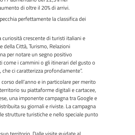
ento di oltre il 20% di arrivi.
specchia perfettamente la classifica dei
uriosità crescente di turisti italiani e
 della Città, Turismo, Relazioni
tana per notare un segno positivo
ti come i cammini o gli itinerari del gusto o
o, che ci caratterizza profondamente”.
l corso dell’anno e in particolare per merito
ritorio su piattaforme digitali e cartacee,
ognese, una imponente campagna tra Google e
stribuita su giornali e riviste. La campagna
e strutture turistiche e nello speciale punto
suo territorio. Dalle visite guidate al