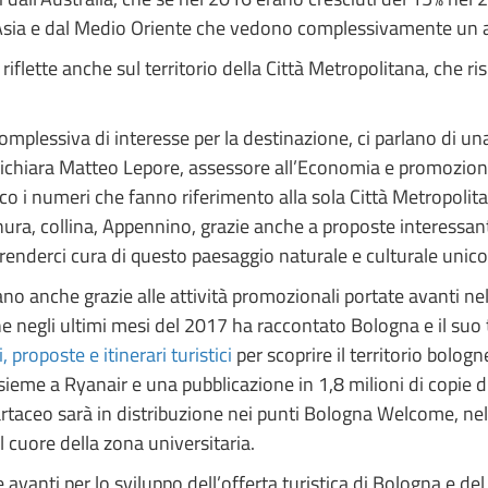
’Asia e dal Medio Oriente che vedono complessivamente un aum
flette anche sul territorio della Città Metropolitana, che ri
omplessiva di interesse per la destinazione, ci parlano di una c
– dichiara Matteo Lepore, assessore all’Economia e promozione
ico i numeri che fanno riferimento alla sola Città Metropoli
ianura, collina, Appennino, grazie anche a proposte interessan
prenderci cura di questo paesaggio naturale e culturale unic
vano anche grazie alle attività promozionali portate avanti ne
egli ultimi mesi del 2017 ha raccontato Bologna e il suo ter
proposte e itinerari turistici
per scoprire il territorio bol
ieme a Ryanair e una pubblicazione in 1,8 milioni di copie di
artaceo sarà in distribuzione nei punti Bologna Welcome, nell
 cuore della zona universitaria.
avanti per lo sviluppo dell’offerta turistica di Bologna e del 