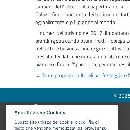
cantiere del Nettuno alla riapertura della T
Palazzi fino al racconto dei territori del tar
agroalimentare più grande al mondo.
“I numeri del turismo nel 2017 dimostrano c
branding stia dando ottimi frutti – spiega C
nel settore business, anche grazie al lavo
crescita dei dati, che mostra una città che c
pianura e fino all’Appennino, per una crescita
Posts
← Tante proposte culturali per festeggiare 
navigation
© 2026 
Pié di pagina di Comune di Bologna
Accettazione Cookies
Questo sito utilizza dei cookie, piccoli file di
testo che vengono memorizzati dal browser sul