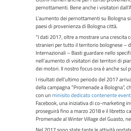
pernottamenti. Bene anche i visitatori dall
L’aumento dei pernottamenti su Bologna si ri
paesi di provenienza di Bologna città.
“I dati 2017, oltre a mostrare una crescita c
stranieri per tutto il territorio bolognese 
Internazionali – Basti guardare nello specif
nell’aumento di visitatori dei territori di p
dei motori. Il nostro focus ora è anche sul 
I risultati dell’ultimo periodo del 2017 arri
della campagna “Promenade a Bologna”, che n
con un
minisito dedicato contenente eventi, 
Facebook, una iniziativa di co-marketing ins
proseguirà fino a marzo 2018 e il libretto c
Promenade al Winter Village del Guasto, nel
Nel 2017 sono state tante le attività portate 