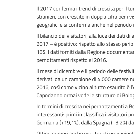
Il 2017 conferma i trend di crescita per il tu
stranieri, con crescite in doppia cifra per i
geografici e si conferma anche nel periodo n
Il bilancio dei visitatori, alla luce dei dati
2017 – è positivo: rispetto allo stesso per
18%. I dati forniti dalla Regione documenta
pernottamenti rispetto al 2016.
Il mese di dicembre e il periodo delle festi
derivati da un campione di 4.000 camere nel
2016, così come vicino al tutto esaurito è l’
Capodanno ormai vede le strutture di Bologna
In termini di crescita nei pernottamenti a B
interessanti: primi in classifica i visitatori 
Germania (+19,1%), dalla Spagna (+3,2%) dagl
Ottimi numeri anche per i turisti provenien