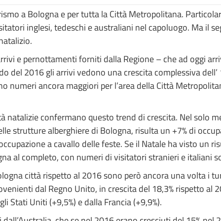
rismo a Bologna e per tutta la Città Metropolitana. Particolarm
 visitatori inglesi, tedeschi e australiani nel capoluogo. Ma i
atalizio.
 di arrivi e pernottamenti forniti dalla Regione – che ad oggi a
iodo del 2016 gli arrivi vedono una crescita complessiva del
no numeri ancora maggiori per l’area della Città Metropolitan
vità natalizie confermano questo trend di crescita. Nel solo 
le strutture alberghiere di Bologna, risulta un +7% di occup
occupazione a cavallo delle feste. Se il Natale ha visto un r
 al completo, con numeri di visitatori stranieri e italiani s
ologna città rispetto al 2016 sono però ancora una volta i tur
provenienti dal Regno Unito, in crescita del 18,3% rispetto al 20
i Stati Uniti (+9,5%) e dalla Francia (+9,9%).
ti dall’Australia, che se nel 2016 erano cresciuti del 15% n