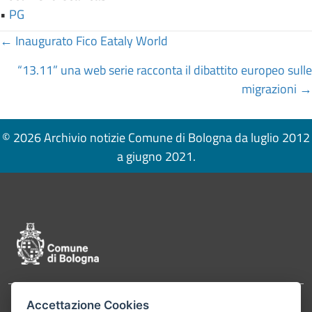
•
PG
Posts
← Inaugurato Fico Eataly World
navigation
“13.11” una web serie racconta il dibattito europeo sulle
migrazioni →
© 2026 Archivio notizie Comune di Bologna da luglio 2012
a giugno 2021.
Pié di pagina di Comune di Bologna
Accettazione Cookies