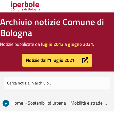
iperbole
Comune di Bologna
Archivio notizie Comune di
Bologna
Notizie pubblicate da
luglio 2012
a
giugno 2021
.
Notizie dall'1 luglio 2021
Home » Sostenibilità urbana » Mobilità e strade » Dal 15 novembre obbligo gomme da neve o catene a bordo