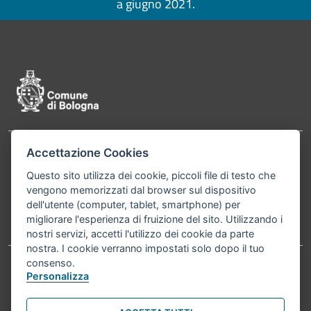
a giugno 2021.
Pié di pagina di Comune di Bologna
Accettazione Cookies
Contatti
Comune di Bologna, Piazza Maggiore, 6 - 40124
Questo sito utilizza dei cookie, piccoli file di testo che
Bologna P.Iva 01232710374 Cod. IBAN: IT 88 R
vengono memorizzati dal browser sul dispositivo
02008 02435 000020067156
dell'utente (computer, tablet, smartphone) per
migliorare l'esperienza di fruizione del sito. Utilizzando i
Telefono:
051203040
nostri servizi, accetti l'utilizzo dei cookie da parte
nostra. I cookie verranno impostati solo dopo il tuo
consenso.
Personalizza
Accessibilità
Carta dei valori
Informativa sul trattamento dei dati personali
Note legali