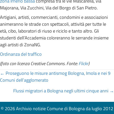
zona Irnerio bassa
compresa tra le vie Mascarella, via
Majorana, Via Zucchini, Via del Borgo di San Pietro.
Artigiani, artisti, commercianti, condomini e associazioni
animeranno le strade con spettacoli, attività per tutte le
età, cibo, laboratori di riuso e riciclo e tanto altro. Gli
studenti dell’Accademia coloreranno le serrande insieme
agli artisti di ZonaNG.
Ordinanza del traffico
(foto con licenza Creative Commons. Fonte:
Flickr
)
Posts
← Proseguono le misure antismog Bologna, Imola e nei 9
Comuni dell’agglomerato
navigation
Flussi migratori a Bologna negli ultimi cinque anni →
© 2026 Archivio notizie Comune di Bologna da luglio 2012