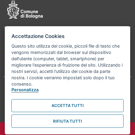
Accettazione Cookies
Contatti
Comune di Bologna, Piazza Maggiore, 6 - 40124
Questo sito utilizza dei cookie, piccoli file di testo che
Bologna P.Iva 01232710374 Cod. IBAN: IT 88 R
vengono memorizzati dal browser sul dispositivo
02008 02435 000020067156
dell'utente (computer, tablet, smartphone) per
migliorare l'esperienza di fruizione del sito. Utilizzando i
Telefono:
051203040
nostri servizi, accetti l'utilizzo dei cookie da parte
nostra. I cookie verranno impostati solo dopo il tuo
consenso.
Personalizza
Accessibilità
Carta dei valori
Informativa sul trattamento dei dati personali
Note legali
ACCETTA TUTTI
© Comune di Bologna 2026. Tutti i diritti riservati.
RIFIUTA TUTTI