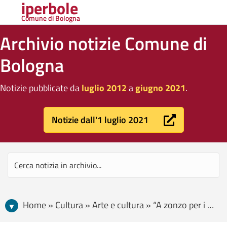
iperbole
Comune di Bologna
Archivio notizie Comune di
Bologna
Notizie pubblicate da
luglio 2012
a
giugno 2021
.
Notizie dall'1 luglio 2021
Home » Cultura » Arte e cultura » “A zonzo per i Musei”, percorsi tra i patrimoni civici e delle antiche Opere Pie