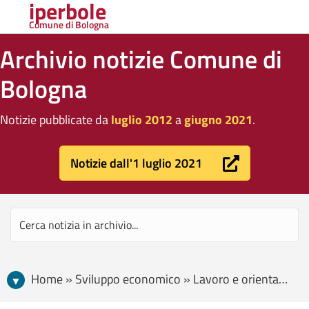
iperbole
Comune di Bologna
Archivio notizie Comune di
Bologna
Notizie pubblicate da
luglio 2012
a
giugno 2021
.
Notizie dall'1 luglio 2021
Home » Sviluppo economico » Lavoro e orientamento » Martedì 18 inaugura lo Sportello Lavoro di Vicolo Bolognetti