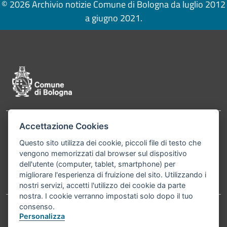
© 2026 Archivio notizie Comune di Bologna da luglio 2012
a giugno 2021.
Pié di pagina di Comune di Bologna
Accettazione Cookies
Contatti
Comune di Bologna, Piazza Maggiore, 6 - 40124
Questo sito utilizza dei cookie, piccoli file di testo che
Bologna P.Iva 01232710374 Cod. IBAN: IT 88 R
vengono memorizzati dal browser sul dispositivo
02008 02435 000020067156
dell'utente (computer, tablet, smartphone) per
migliorare l'esperienza di fruizione del sito. Utilizzando i
Telefono:
051203040
nostri servizi, accetti l'utilizzo dei cookie da parte
nostra. I cookie verranno impostati solo dopo il tuo
consenso.
Personalizza
Accessibilità
Carta dei valori