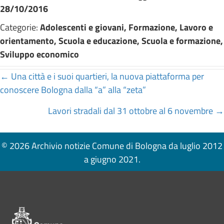
28/10/2016
Categorie:
Adolescenti e giovani, Formazione, Lavoro e
orientamento, Scuola e educazione, Scuola e formazione,
Sviluppo economico
Posts
← Una città e i suoi quartieri, la nuova piattaforma per
conoscere Bologna dalla “a” alla “zeta”
navigation
Lavori stradali dal 31 ottobre al 6 novembre →
© 2026 Archivio notizie Comune di Bologna da luglio 2012
a giugno 2021.
Pié di pagina di Comune di Bologna