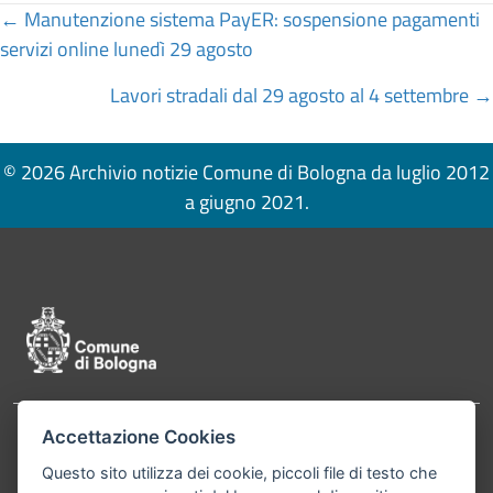
Posts
← Manutenzione sistema PayER: sospensione pagamenti
servizi online lunedì 29 agosto
navigation
Lavori stradali dal 29 agosto al 4 settembre →
© 2026 Archivio notizie Comune di Bologna da luglio 2012
a giugno 2021.
Pié di pagina di Comune di Bologna
Accettazione Cookies
Contatti
Comune di Bologna, Piazza Maggiore, 6 - 40124
Questo sito utilizza dei cookie, piccoli file di testo che
Bologna P.Iva 01232710374 Cod. IBAN: IT 88 R