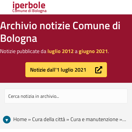
iperbole
Comune di Bologna
Archivio notizie Comune di
Bologna
Notizie pubblicate da
luglio 2012
a
giugno 2021
.
Notizie dall'1 luglio 2021
Home » Cura della città » Cura e manutenzione » Il Parco Primo Sport 0246 approda anche a Bologna