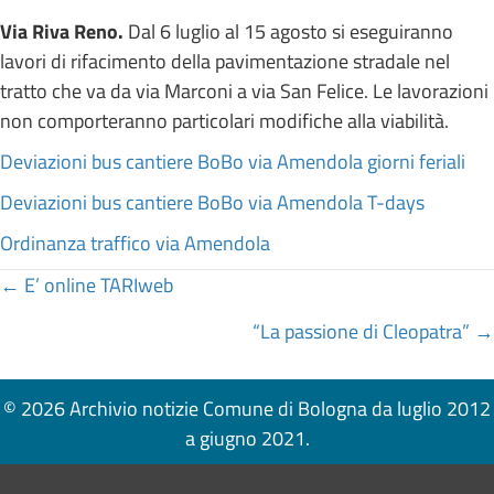
Via Riva Reno.
Dal 6 luglio al 15 agosto si eseguiranno
lavori di rifacimento della pavimentazione stradale nel
tratto che va da via Marconi a via San Felice. Le lavorazioni
non comporteranno particolari modifiche alla viabilità.
Deviazioni bus cantiere BoBo via Amendola giorni feriali
Deviazioni bus cantiere BoBo via Amendola T-days
Ordinanza traffico via Amendola
Posts
← E’ online TARIweb
navigation
“La passione di Cleopatra” →
© 2026 Archivio notizie Comune di Bologna da luglio 2012
a giugno 2021.