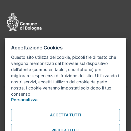
Pié di pagina di Comune di Bologna
Accettazione Cookies
Contatti
Comune di Bologna, Piazza Maggiore, 6 - 40124
Questo sito utilizza dei cookie, piccoli file di testo che
Bologna P.Iva 01232710374 Cod. IBAN: IT 88 R
vengono memorizzati dal browser sul dispositivo
02008 02435 000020067156
dell'utente (computer, tablet, smartphone) per
migliorare l'esperienza di fruizione del sito. Utilizzando i
Telefono:
051203040
nostri servizi, accetti l'utilizzo dei cookie da parte
nostra. I cookie verranno impostati solo dopo il tuo
consenso.
Personalizza
Accessibilità
Carta dei valori
Informativa sul trattamento dei dati personali
Note legali
ACCETTA TUTTI
© Comune di Bologna 2026. Tutti i diritti riservati.
RIFIUTA TUTTI