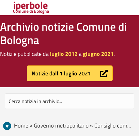
iperbole
Comune di Bologna
Archivio notizie Comune di
Bologna
Notizie pubblicate da
luglio 2012
a
giugno 2021
.
Notizie dall'1 luglio 2021
Home » Governo metropolitano » Consiglio comunale » Nuove strade e marciapiedi in centro storico