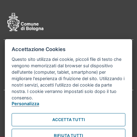
Accettazione Cookies
Contatti
Comune di Bologna, Piazza Maggiore, 6 - 40124
Questo sito utilizza dei cookie, piccoli file di testo che
Bologna P.Iva 01232710374 Cod. IBAN: IT 88 R
vengono memorizzati dal browser sul dispositivo
02008 02435 000020067156
dell'utente (computer, tablet, smartphone) per
migliorare l'esperienza di fruizione del sito. Utilizzando i
Telefono:
051203040
nostri servizi, accetti l'utilizzo dei cookie da parte
nostra. I cookie verranno impostati solo dopo il tuo
consenso.
Personalizza
Accessibilità
Carta dei valori
Informativa sul trattamento dei dati personali
Note legali
ACCETTA TUTTI
© Comune di Bologna 2026. Tutti i diritti riservati.
RIFIUTA TUTTI