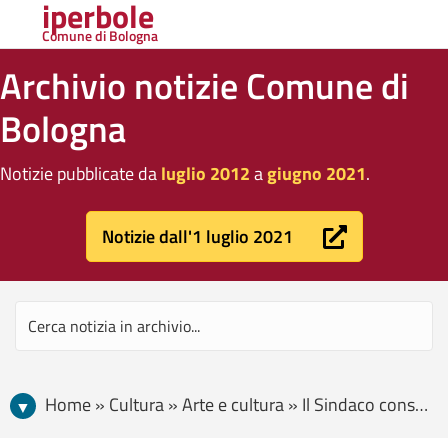
iperbole
Comune di Bologna
Archivio notizie Comune di
Bologna
Notizie pubblicate da
luglio 2012
a
giugno 2021
.
Notizie dall'1 luglio 2021
Home » Cultura » Arte e cultura » Il Sindaco consegna la Turrita d’argento a Gianfranco Rimondi