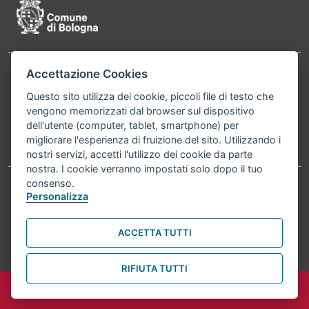
Accettazione Cookies
Contatti
Comune di Bologna, Piazza Maggiore, 6 - 40124
Questo sito utilizza dei cookie, piccoli file di testo che
Bologna P.Iva 01232710374 Cod. IBAN: IT 88 R
vengono memorizzati dal browser sul dispositivo
02008 02435 000020067156
dell'utente (computer, tablet, smartphone) per
migliorare l'esperienza di fruizione del sito. Utilizzando i
Telefono:
051203040
nostri servizi, accetti l'utilizzo dei cookie da parte
nostra. I cookie verranno impostati solo dopo il tuo
consenso.
Personalizza
Accessibilità
Carta dei valori
Informativa sul trattamento dei dati personali
Note legali
ACCETTA TUTTI
© Comune di Bologna 2026. Tutti i diritti riservati.
RIFIUTA TUTTI