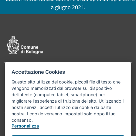
a giugno 2021.
Pié di pagina di Comune di Bologna
Accettazione Cookies
Contatti
Comune di Bologna, Piazza Maggiore, 6 - 40124
Questo sito utilizza dei cookie, piccoli file di testo che
Bologna P.Iva 01232710374 Cod. IBAN: IT 88 R
vengono memorizzati dal browser sul dispositivo
02008 02435 000020067156
dell'utente (computer, tablet, smartphone) per
migliorare l'esperienza di fruizione del sito. Utilizzando i
Telefono:
051203040
nostri servizi, accetti l'utilizzo dei cookie da parte
nostra. I cookie verranno impostati solo dopo il tuo
consenso.
Personalizza
Accessibilità
Carta dei valori