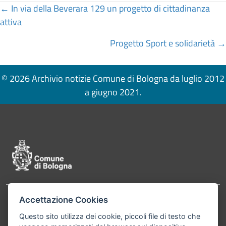
Posts
← In via della Beverara 129 un progetto di cittadinanza
attiva
navigation
Progetto Sport e solidarietà →
© 2026 Archivio notizie Comune di Bologna da luglio 2012
a giugno 2021.
Pié di pagina di Comune di Bologna
Accettazione Cookies
Contatti
Comune di Bologna, Piazza Maggiore, 6 - 40124
Questo sito utilizza dei cookie, piccoli file di testo che
Bologna P.Iva 01232710374 Cod. IBAN: IT 88 R