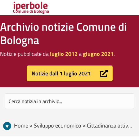
iperbole
Comune di Bologna
Archivio notizie Comune di
Bologna
Notizie pubblicate da
luglio 2012
a
giugno 2021
.
Notizie dall'1 luglio 2021
Home » Sviluppo economico » Cittadinanza attiva » Nuovo bando per Assistenti Civici