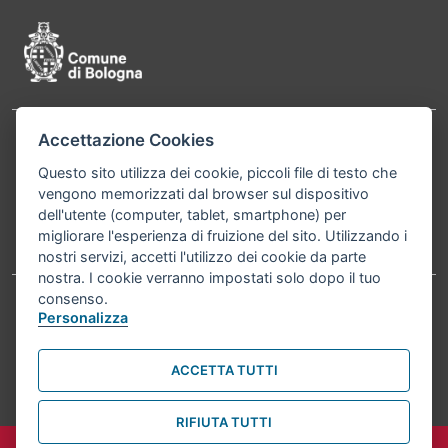
Accettazione Cookies
Contatti
Comune di Bologna, Piazza Maggiore, 6 - 40124
Questo sito utilizza dei cookie, piccoli file di testo che
Bologna P.Iva 01232710374 Cod. IBAN: IT 88 R
vengono memorizzati dal browser sul dispositivo
02008 02435 000020067156
dell'utente (computer, tablet, smartphone) per
migliorare l'esperienza di fruizione del sito. Utilizzando i
Telefono:
051203040
nostri servizi, accetti l'utilizzo dei cookie da parte
nostra. I cookie verranno impostati solo dopo il tuo
consenso.
Personalizza
Accessibilità
Carta dei valori
Informativa sul trattamento dei dati personali
Note legali
ACCETTA TUTTI
© Comune di Bologna 2026. Tutti i diritti riservati.
RIFIUTA TUTTI