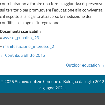
contribuiranno a fornire una forma aggiuntiva di presenza
sul territorio per promuovere l’educazione alla convivenza
e il rispetto alla legalità attraverso la mediazione dei
conflitti, il dialogo e l’integrazione.
Documenti scaricabili:
•
avviso_pubblico_29
•
manifestazione_interesse_2
Posts
← Contributi affitto 2015
navigation
Outdoor education →
© 2026 Archivio notizie Comune di Bologna da luglio 2012
a giugno 2021.
Pié di pagina di Comune di Bologna